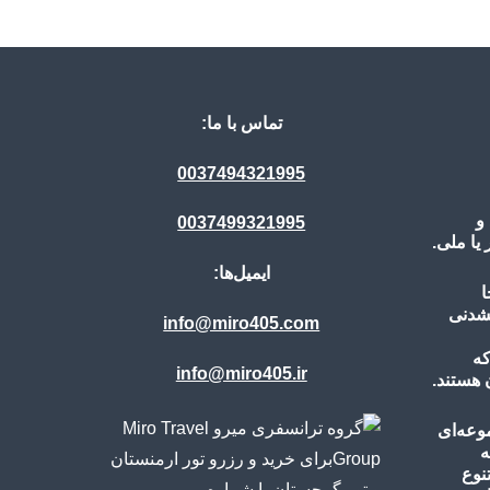
م
تماس با ما:
ل
0037494321995
و
0037499321995
ا ملی.
ایمیل‌ها:
ا
نشدنی
info@miro405.com
که
info@miro405.ir
 هستند.
وعه‌ای
ه
نوع