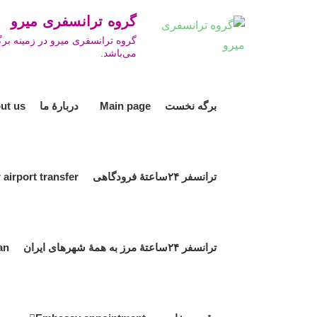
Ski
گروه ترانسفری میرو ro Travel Group
t
گروه ترانسفری میرو در زمینه برگ
conten
می‌باشد.
برگه نخست Main page
دربارۀ ما About us
ترانسفر ۲۴ساعتۀ فرودگاهی 24hour airport transfer
ترانسفر ۲۴ساعتۀ مرز به همۀ شهرهای ایران 24hour border transfer to all cities in Iran