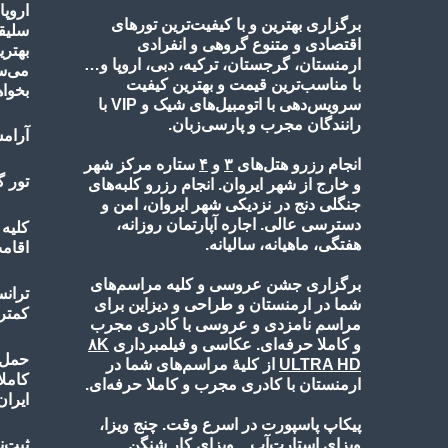
اروپا
برگزاری بهترین و با کیفیت‌ترین تورهای
سلیقه
اقتصادی و متنوع گروهی و انفرادی
بهتری
ارمنستان، گرجستان، ترکیه، دبی، اروپا و…
می‌س
با مناسب‌ترین قیمت و بهترین کیفیت
بخواه
سرویس‌دهی با اتومبیل‌های شیک و VIP با
رانندگان مجرب و پارسی‌زبان.
آرامش
انجام رزرو هتل‌های
۳
و
۴
ستاره مرکز شهر
تور 
و خارج از شهر ایروان. انجام رزرو کلبه‌های
جنگلی دنج در نزدیکی شهر ایروان، امن و
دسترسی عالی. اجاره آپارتمان روزانه،
کلیه
هفتگی، ماهیانه، سالیانه.
اقامت
برگزاری جشن عروسی و کلیه مراسم‌های
ترانس
شما در ارمنستان و طراحی و دیزاین برای
کمتر
مراسم نامزدی و عروسی با کادری مجرب
و کاملا حرفه‌ای. عکاسی و فیلمبرداری
۸K
حمل ب
ULTRA HD
از کلیۀ مراسم‌های شما در
کامل
ارمنستان با کادری مجرب و کاملا حرفه‌ای.
ایران
پیکاپ پاسپورت در اسرع وقت. چنج ویزا،
ویزای استارت‌آپ... ویزای کار شنگن
ثبت‌ن