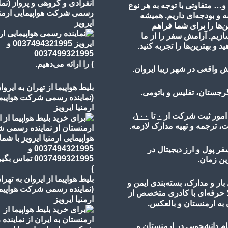
انفرادی و گروهی و پرواز
(نما
 و… متفاوتی با توجه به هر نوع
رسمی شرکت هواپیمایی ارمنی
 و بودجه‌ای داریم. همیشه
ایرویز
ن‌ها را برای شما فراهم
ازیم. آرامش سفر را از ما
ید و بهترین‌ها را تجربه کنید.
)
را ارائه می‌دهیم.
 واقعی در شهر زیبا ایروان.
بلیط هواپیما از تهران به ایروا
گرجستان، تفلیس و باتومی.
(نماینده رسمی شرکت هواپیم
ارمنیا ایرویز
 امور ثبت شرکت از
۰
تا
۱۰۰
،
، ترجمه و تهیه مدارک لازمه.
فر پول و ارز دیجیتال در
ین زمان.
)
بلیط هواپیما از ایروان به تهرا
ار و مدارک، بسته‌بندی ایمن و
(نماینده رسمی شرکت هواپیم
ا حرفه‌ای با کادری متخصص از
ارمنیا ایرویز
 به ارمنستان و بالعکس.
ام دانشجویی در ارمنستان و