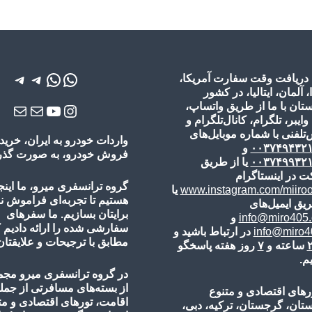
واتس‌اپ
واتس‌اپ
تلگرام
تلگرا
 دریافت وقت سفارت آمریکا،
ا، آلمان، ایتالیا، در کشور
تان با ما از طریق واتساپ،
یوتیوب
اینستاگرم
ایمیل
ایمی
 وایبر، تلگرام، کانال‌تلگرام و
تلفنی با شماره موبایل‌های
واردات خودرو به ایران، خرید 
۰۰۳۷۴۹۴۳۲
و
فروش خودرو، به صورت گذر ی
۰۰۳۷۴۹۹۳۲
یا از طریق
ت در اینستاگرام
گروه ترانسفری میرو، ما اینج
www.instagram.com/miiro
یا
هستیم تا تجربه‌ای فراموش 
یق ایمیل‌های
برایتان بسازیم. ما سفرهای
info@miro405
و
سفارشی شده را ارائه دادیم 
info@miro40
در ارتباط باشید و
مطابق با ترجیحات و علایقتان
ساعته و
۷
روز هفته پاسخگو
م.
در گروه ترانسفری میرو مجم
از بسته‌های مسافرتی از جمل
رهای اقتصادی و متنوع
اقامت، تورهای
اقتصادی و مت
ستان، گرجستان، ترکیه، دبی،