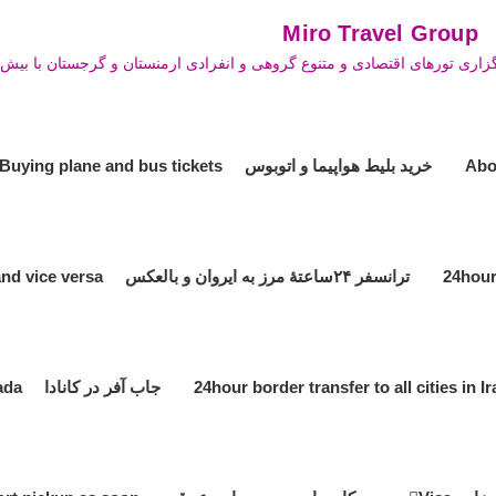
Mi
زاری تورهای اقتصادی و متنوع گروهی و انفرادی ارمنستان و گرجستان با بیش ا
خرید بلیط هواپیما و اتوبوس Buying plane and bus tickets
ترانسفر ۲۴ساعتۀ مرز به ایروان و بالعکس 24hour transfer the border to Yerevan and vice versa
جاب آفر در کانادا Job offer in Canada