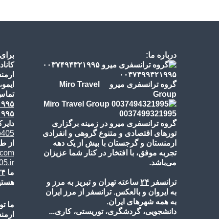
درباره ما:
برای
کاناد
ارمنس
گروه ترانسفری میرو Miro Travel
ایمو،
Group
تماس‌
۱۹۹۵
۱۹۹۵
گروه ترانسفری میرو در زمینه برگزاری
دایرک
تورهای اقتصادی و متنوع گروهی و انفرادی
o405
ارمنستان و گرجستان با بیش از یک دهه
از طر
تجربه موفق، با افتخار در کنار شما عزیزان
.com
می‌باشد.
5.ir
ما
۲۴
ترانسفر
۲۴
ساعته تهران و تبریز به مرز و
هستی
به ایروان و بالعکس. ترانسفر از مرز ایران
به همه شهرهای ایران.
ما تو
دانشجویی، گردشگری، توریستی، کاری...
ارمن