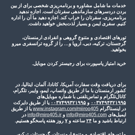
خدمات ما شامل مشاوره و برنامه‌ریزی شخصی برای از بین
بردن دردسرهای سازماندهی سفرتان است. اجازه ندهید
برنامه‌ریزی، سفرتان را خراب کند. اجازه دهید ما آن را اداره
کنیم. سفری ایمن و بسیار لذت‌بخش خواهید داشت.
تورهای اقتصادی و متنوع گروهی و انفرادی ارمنستان،
گرجستان، ترکیه، دبی، اروپا و… را از گروه ترانسفری میرو
بخواهید.
خرید امتیاز پاسپورت برای رجیستر کردن موبایل.
برای دریافت وقت سفارت آمریکا، کانادا، آلمان، ایتالیا، در
کشور ارمنستان با ما از طریق واتساپ، ایمو، وایبر، تلگرام،
کانال‌تلگرام و تماس‌تلفنی با شماره موبایل‌های
۰۰۳۷۴۹۴۳۲۱۹۹۵
و
۰۰۳۷۴۹۹۳۲۱۹۹۵
یا از طریق دایرکت
در اینستاگرام
www.instagram.com/miiroo405
یا از طریق
ایمیل‌های
info@miro405.com
و
info@miro405.ir
در
ارتباط باشید و ما
۲۴
ساعته و
۷
روز هفته پاسخگو هستیم.
ما تورهای اقتصادی و متنوع ارمنستان، گرجستان، ترکیه،