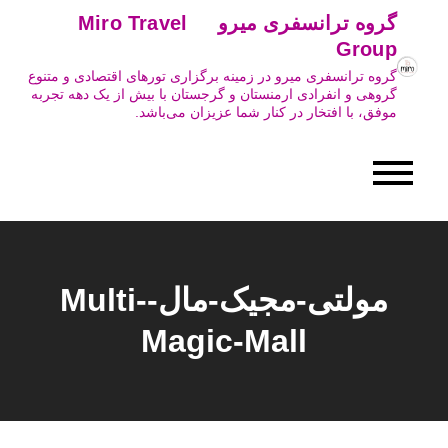
Ski
گروه ترانسفری میرو Miro Travel
t
Group
conten
گروه ترانسفری میرو در زمینه برگزاری تورهای اقتصادی و متنوع
گروهی و انفرادی ارمنستان و گرجستان با بیش از یک دهه تجربه
موفق، با افتخار در کنار شما عزیزان می‌باشد.
مولتی-مجیک-مال-Multi-
Magic-Mall