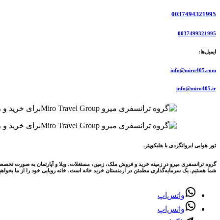
0037494321995
0037499321995
ایمیل‌ها:
info@miro405.com
info@miro405.ir
تور هوایی ایروانگردی با هلیکوپتر.
گروه ترانسفری میرو در زمینه خرید و فروش ملک، زمین، مستغلات، ویلا و آپارتمان به صورت تخصصی و کام
شما هستیم. یک سرمایه‌گذاری مطمئن در ارمنستان خرید خانه است، خانه رویایی خود را از ما بخواه
واتس‌اپ
واتس‌اپ