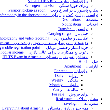
ویزای استارت‌آپ START UP VISA
ویزای حوزۀ شنگن Schengen area visa
پیکاپ پاسپورت در اسرع وقت Passport pickup as soon
ترانسفر پول در کمترین زمان Transfer money in the shortest time
مقصدها Destinations
اعلانات Notifications
ترانسفر Transfer
حمل بار Carrying cargo
عکاسی و فیلمبرداری Photography and video recording
هزینه‌های سفر به ارمنستان با خودروی شخصی Travel expenses to Armenia by private car
خرید امتیاز رجیستر موبایل Buying mobile registration points
دعوت به همکاری با درآمد عالی دلاری Invitation to cooperate with excellent dollar income
امتحان آیلتس در ارمنستان IELTS Exam in Armenia
هتل Hotel
آپارتمان Apartment
برای اجاره For rent
روزانه Daily
هفتگی Weekly
ماهیانه Monthly
سالیانه Yearly
برای فروش For sale
مشاور املاک Real estate
سفرنامه Travelogue
همه چیز دربارۀ ارمنستان Everything about Armenia