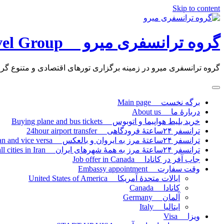
Skip to content
گروه ترانسفری میرو Miro Travel Group
گروه ترانسفری میرو در زمینه برگزاری تورهای اقتصادی و متنوع گروه
برگه نخست Main page
دربارۀ ما About us
خرید بلیط هواپیما و اتوبوس Buying plane and bus tickets
ترانسفر ۲۴ساعتۀ فرودگاهی 24hour airport transfer
ترانسفر ۲۴ساعتۀ مرز به ایروان و بالعکس 24hour transfer the border to Yerevan and vice versa
ترانسفر ۲۴ساعتۀ مرز به همۀ شهرهای ایران 24hour border transfer to all cities in Iran
جاب آفر در کانادا Job offer in Canada
وقت سفارت Embassy appointment
ایالات متحدۀ آمریکا United States of America
کانادا Canada
آلمان Germany
ایتالیا Italy
ویزا Visa