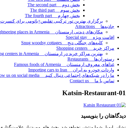
بخش دوم The second part
بخش سوم The third part
بخش چهارم The fourth part
برگزاری بهترین تور ترکیبی تفلیس+باتومی برای کنسرت امید st combined tour of Tbilisi+Batumi for Omid concert
جاذبه‌ها Attractions
مکان‌های دیدنی ارمنستان Sightseeing places in Armenia
اقامت ویژه Special stay
کلبه‌های جنگلی دنج Snug woodsy cottages
مراکز خرید Shopping centers
بهترین مراکز خرید در ارمنستان The best shopping centers in Armenia
رستوران‌ها Restaurants
غذاهای معروف ارمنستان Famous foods of Armenia
واردات خودرو به ایران Importing cars to Iran
ما را در شبکه‌های اجتماعی دنبال کنید Follow us on social media
تماس با ما Contact us
Katsin-Restaurant-01
دیدگاهتان را بنویسید
نشانی ایمیل شما منتشر نخواهد شد.
بخش‌های موردنیاز علامت‌گذاری 