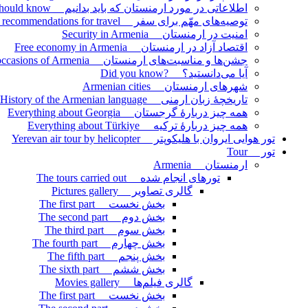
اطلاعاتی در مورد ارمنستان که باید بدانیم Information about Armenia that we should know
توصیه‌های مهّم برای سفر Important recommendations for travel
امنیت در ارمنستان Security in Armenia
اقتصاد آزاد در ارمنستان Free economy in Armenia
جشن‌ها و مناسبت‌های ارمنستان Celebrations and occasions of Armenia
آیا می‌دانستید؟ ?Did you know
شهرهای ارمنستان Armenian cities
تاریخچۀ زبان ارمنی History of the Armenian language
همه چیز دربارۀ گرجستان Everything about Georgia
همه چیز دربارۀ ترکیه Everything about Türkiye
تور هوایی ایروان با هلیکوپتر Yerevan air tour by helicopter
تور Tour
ارمنستان Armenia
تورهای انجام شده The tours carried out
گالری تصاویر Pictures gallery
بخش نخست The first part
بخش دوم The second part
بخش سوم The third part
بخش چهارم The fourth part
بخش پنجم The fifth part
بخش ششم The sixth part
گالری فیلم‌ها Movies gallery
بخش نخست The first part