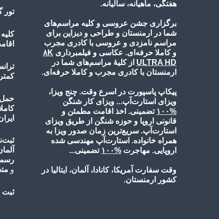
هفتگی، ماهیانه، سالیانه.
تور 
برگزاری جشن عروسی و کلیه مراسم‌های
شما در ارمنستان و طراحی و دیزاین برای
کلیه
مراسم نامزدی و عروسی با کادری مجرب
اقامت
و کاملا حرفه‌ای. عکاسی و فیلمبرداری
۸K
ULTRA HD
از کلیۀ مراسم‌های شما در
ترانس
ارمنستان با کادری مجرب و کاملا حرفه‌ای.
کمتر
پیکاپ پاسپورت در اسرع وقت. چنج ویزا،
حمل ب
ویزای استارت‌آپ... ویزای کار شنگن
کامل
%۱۰
۰
تضمینی. اخذ اقامت مطمئن و
ایران
قانونی اروپا و حوزه شنگن از طریق ویزای
استارت‌آپ. سریع‌ترین زمان صدور ویزا به
ثبت‌ن
همراه خانواده. استارت‌آپ مهندسی شده
آلمان
اروپایی. مهاجرت
%۱۰
۰
تضمینی...
رسمی
و
مت
وقت سفارت آمریکا، کانادا، آلمان، ایتالیا در
کشور ارمنستان.
ثبت ن