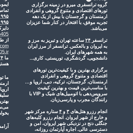
ایمو،
گروه ترانسفری میرو در زمینه برگزاری
تماس‌
تورهای اقتصادی و متنوع گروهی و انفرادی
۱۹۹۵
ارمنستان و گرجستان با بیش از یک دهه
۱۹۹۵
تجربه موفق، با افتخار در کنار شما عزیزان
دایرک
می‌باشد.
o405
از طر
ترانسفر
۲۴
ساعته تهران و تبریز به مرز و
.com
به ایروان و بالعکس. ترانسفر از مرز ایران
5.ir
به همه شهرهای ایران.
ما
۲۴
دانشجویی، گردشگری، توریستی، کاری...
هستی
برگزاری بهترین و با کیفیت‌ترین تورهای
اقتصادی و متنوع گروهی و انفرادی
ما تو
ارمنستان، گرجستان، ترکیه، دبی، اروپا و…
ارمن
با مناسب‌ترین قیمت و بهترین کیفیت
اروپا
سرویس‌دهی با اتومبیل‌های شیک و VIP با
سلیقه
رانندگان مجرب و پارسی‌زبان.
بهتری
می‌س
انجام رزرو هتل‌های
۳
و
۴
ستاره مرکز شهر
بخواه
و خارج از شهر ایروان. انجام رزرو کلبه‌های
جنگلی دنج در نزدیکی شهر ایروان، امن و
آرامش
دسترسی عالی. اجاره آپارتمان روزانه،