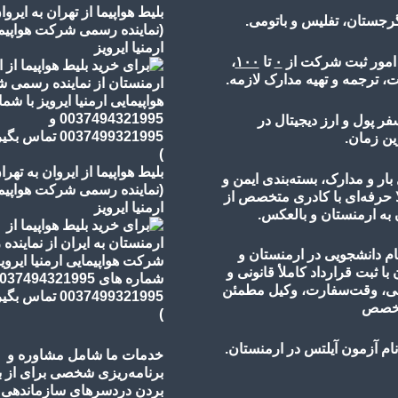
بلیط هواپیما از تهران به ایروا
گرجستان، تفلیس و باتومی.
(نماینده رسمی شرکت هواپیم
ارمنیا ایرویز
 امور ثبت شرکت از
۰
تا
۱۰۰
،
، ترجمه و تهیه مدارک لازمه.
فر پول و ارز دیجیتال در
ین زمان.
)
بلیط هواپیما از ایروان به تهرا
ار و مدارک، بسته‌بندی ایمن و
(نماینده رسمی شرکت هواپیم
ا حرفه‌ای با کادری متخصص از
ارمنیا ایرویز
 به ارمنستان و بالعکس.
ام دانشجویی در ارمنستان و
 با ثبت قرارداد کاملأ قانونی و
، وقت‌سفارت، وکیل مطمئن
خصص
)
ام آزمون آیلتس در ارمنستان.
خدمات ما شامل مشاوره و
برنامه‌ریزی شخصی برای از ب
بردن دردسرهای سازماندهی