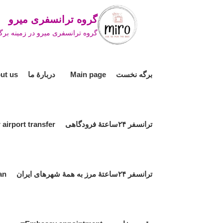
Ski
گروه ترانسفری میرو ro Travel Group
t
گروه ترانسفری میرو در زمینه برگز
conten
برگه نخست Main page
دربارۀ ما About us
ترانسفر ۲۴ساعتۀ فرودگاهی 24hour airport transfer
ترانسفر ۲۴ساعتۀ مرز به همۀ شهرهای ایران 24hour border transfer to all cities in Iran