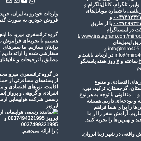
 وایبر، تلگرام، کانال‌تلگرام و
تلفنی با شماره موبایل‌های
واردات خودرو به ایران، خرید 
۰۰۳۷۴۹۴۳۲
و
فروش خودرو، به صورت گذر ی
۰۰۳۷۴۹۹۳۲
یا از طریق
ت در اینستاگرام
گروه ترانسفری میرو، ما اینج
www.instagram.com/miiro
یا
هستیم تا تجربه‌ای فراموش 
یق ایمیل‌های
برایتان بسازیم. ما سفرهای
info@miro405
و
سفارشی شده را ارائه دادیم 
info@miro40
در ارتباط باشید و
مطابق با ترجیحات و علایقتان
ساعته و
۷
روز هفته پاسخگو
م.
در گروه ترانسفری میرو مجم
از بسته‌های مسافرتی از جمل
رهای اقتصادی و متنوع
اقامت، تورهای
اقتصادی و مت
ستان، گرجستان، ترکیه، دبی،
انفرادی و گروهی و پرواز
(نما
 و… متفاوتی با توجه به هر نوع
رسمی شرکت هواپیمایی ارمنی
 و بودجه‌ای داریم. همیشه
ایرویز
ن‌ها را برای شما فراهم
ازیم. آرامش سفر را از ما
ید و بهترین‌ها را تجربه کنید.
)
را ارائه می‌دهیم.
 واقعی در شهر زیبا ایروان.