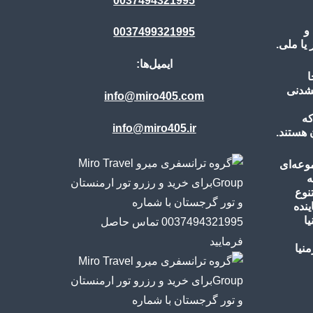
0037494321995
و
0037499321995
ا ملی.
ایمیل‌ها:
ا
نشدنی
info@miro405.com
که
info@miro405.ir
 هستند.
وعه‌ای
ه
نوع
ینده
ا