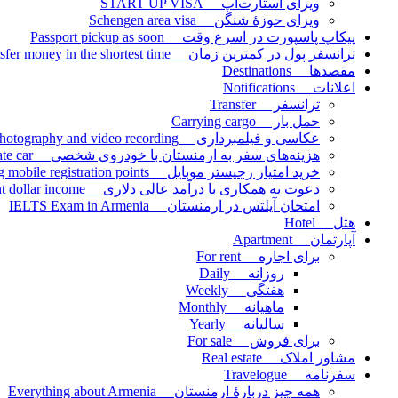
ویزای استارت‌آپ START UP VISA
ویزای حوزۀ شنگن Schengen area visa
پیکاپ پاسپورت در اسرع وقت Passport pickup as soon
ترانسفر پول در کمترین زمان Transfer money in the shortest time
مقصدها Destinations
اعلانات Notifications
ترانسفر Transfer
حمل بار Carrying cargo
عکاسی و فیلمبرداری Photography and video recording
هزینه‌های سفر به ارمنستان با خودروی شخصی Travel expenses to Armenia by private car
خرید امتیاز رجیستر موبایل Buying mobile registration points
دعوت به همکاری با درآمد عالی دلاری Invitation to cooperate with excellent dollar income
امتحان آیلتس در ارمنستان IELTS Exam in Armenia
هتل Hotel
آپارتمان Apartment
برای اجاره For rent
روزانه Daily
هفتگی Weekly
ماهیانه Monthly
سالیانه Yearly
برای فروش For sale
مشاور املاک Real estate
سفرنامه Travelogue
همه چیز دربارۀ ارمنستان Everything about Armenia