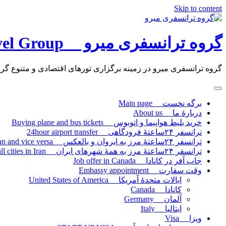
Skip to content
گروه ترانسفری میرو Miro Travel Group
گروه ترانسفری میرو در زمینه برگزاری تورهای اقتصادی و متنوع گروه
برگه نخست Main page
دربارۀ ما About us
خرید بلیط هواپیما و اتوبوس Buying plane and bus tickets
ترانسفر ۲۴ساعتۀ فرودگاهی 24hour airport transfer
ترانسفر ۲۴ساعتۀ مرز به ایروان و بالعکس 24hour transfer the border to Yerevan and vice versa
ترانسفر ۲۴ساعتۀ مرز به همۀ شهرهای ایران 24hour border transfer to all cities in Iran
جاب آفر در کانادا Job offer in Canada
وقت سفارت Embassy appointment
ایالات متحدۀ آمریکا United States of America
کانادا Canada
آلمان Germany
ایتالیا Italy
ویزا Visa