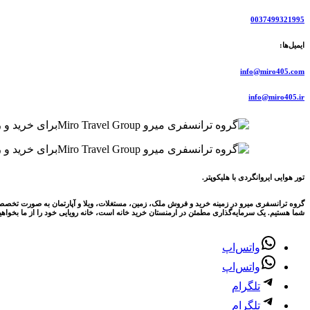
0037499321995
ایمیل‌ها:
info@miro405.com
info@miro405.ir
تور هوایی ایروانگردی با هلیکوپتر.
گروه ترانسفری میرو در زمینه خرید و فروش ملک، زمین، مستغلات، ویلا و آپارتمان به صورت تخصصی و کام
شما هستیم. یک سرمایه‌گذاری مطمئن در ارمنستان خرید خانه است، خانه رویایی خود را از ما بخواه
واتس‌اپ
واتس‌اپ
تلگرام
تلگرام