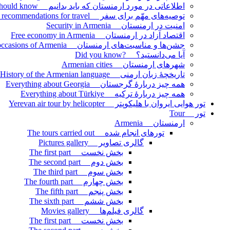
اطلاعاتی در مورد ارمنستان که باید بدانیم Information about Armenia that we should know
توصیه‌های مهّم برای سفر Important recommendations for travel
امنیت در ارمنستان Security in Armenia
اقتصاد آزاد در ارمنستان Free economy in Armenia
جشن‌ها و مناسبت‌های ارمنستان Celebrations and occasions of Armenia
آیا می‌دانستید؟ ?Did you know
شهرهای ارمنستان Armenian cities
تاریخچۀ زبان ارمنی History of the Armenian language
همه چیز دربارۀ گرجستان Everything about Georgia
همه چیز دربارۀ ترکیه Everything about Türkiye
تور هوایی ایروان با هلیکوپتر Yerevan air tour by helicopter
تور Tour
ارمنستان Armenia
تورهای انجام شده The tours carried out
گالری تصاویر Pictures gallery
بخش نخست The first part
بخش دوم The second part
بخش سوم The third part
بخش چهارم The fourth part
بخش پنجم The fifth part
بخش ششم The sixth part
گالری فیلم‌ها Movies gallery
بخش نخست The first part