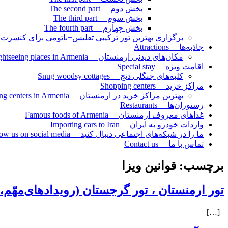
بخش دوم The second part
بخش سوم The third part
بخش چهارم The fourth part
برگزاری بهترین تور ترکیبی تفلیس+باتومی برای کنسرت امید st combined tour of Tbilisi+Batumi for Omid concert
جاذبه‌ها Attractions
مکان‌های دیدنی ارمنستان Sightseeing places in Armenia
اقامت ویژه Special stay
کلبه‌های جنگلی دنج Snug woodsy cottages
مراکز خرید Shopping centers
بهترین مراکز خرید در ارمنستان The best shopping centers in Armenia
رستوران‌ها Restaurants
غذاهای معروف ارمنستان Famous foods of Armenia
واردات خودرو به ایران Importing cars to Iran
ما را در شبکه‌های اجتماعی دنبال کنید Follow us on social media
تماس با ما Contact us
برچسب:
قوانین ویزا
تور ارمنستان ، تور گرجستان (رویدادهای‌مهّم،
[…]