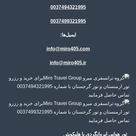
0037494321995
0037499321995
ایمیل‌ها:
info@miro405.com
info@miro405.ir
تور هوایی ایروانگردی با هلیکوپتر.