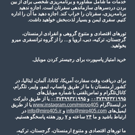
خدمات ما شامل مشاوره و برنامه‌ریزی شخصی برای از بین
بردن دردسرهای سازماندهی سفرتان است. اجازه ندهید
برنامه‌ریزی، سفرتان را خراب کند. اجازه دهید ما آن را اداره
کنیم. سفری ایمن و بسیار لذت‌بخش خواهید داشت.
تورهای اقتصادی و متنوع گروهی و انفرادی ارمنستان،
گرجستان، ترکیه، دبی، اروپا و… را از گروه ترانسفری میرو
بخواهید.
خرید امتیاز پاسپورت برای رجیستر کردن موبایل.
برای دریافت وقت سفارت آمریکا، کانادا، آلمان، ایتالیا، در
کشور ارمنستان با ما از طریق واتساپ، ایمو، وایبر، تلگرام،
کانال‌تلگرام و تماس‌تلفنی با شماره موبایل‌های
۰۰۳۷۴۹۴۳۲۱۹۹۵
و
۰۰۳۷۴۹۹۳۲۱۹۹۵
یا از طریق دایرکت
در اینستاگرام
www.instagram.com/miiroo405
یا از طریق
ایمیل‌های
info@miro405.com
و
info@miro405.ir
در
ارتباط باشید و ما
۲۴
ساعته و
۷
روز هفته پاسخگو هستیم.
ما تورهای اقتصادی و متنوع ارمنستان، گرجستان، ترکیه،