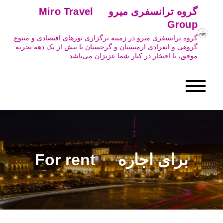
Ski
گروه ترانسفری میرو Miro Travel
t
Group
conten
گروه ترانسفری میرو در زمینه برگزاری تورهای اقتصادی و متنوع
گروهی و انفرادی ارمنستان و گرجستان با بیش از یک دهه تجربه
موفق، با افتخار در کنار شما عزیزان می‌باشد.
برای اجاره For rent