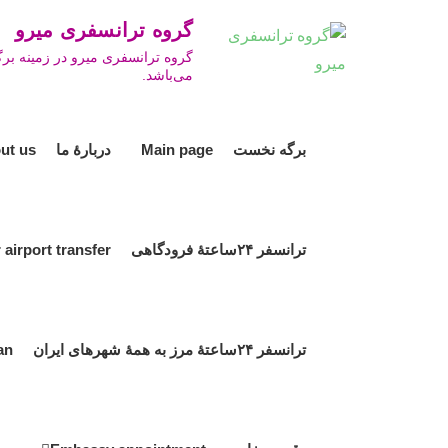
Ski
گروه ترانسفری میرو ro Travel Group
t
گروه ترانسفری میرو در زمینه برگ
conten
می‌باشد.
برگه نخست Main page
دربارۀ ما About us
ترانسفر ۲۴ساعتۀ فرودگاهی 24hour airport transfer
ترانسفر ۲۴ساعتۀ مرز به همۀ شهرهای ایران 24hour border transfer to all cities in Iran