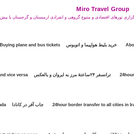
Mi
زاری تورهای اقتصادی و متنوع گروهی و انفرادی ارمنستان و گرجستان با بیش ا
خرید بلیط هواپیما و اتوبوس Buying plane and bus tickets
ترانسفر ۲۴ساعتۀ مرز به ایروان و بالعکس 24hour transfer the border to Yerevan and vice versa
جاب آفر در کانادا Job offer in Canada