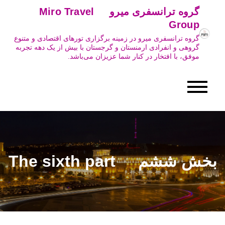
Ski
گروه ترانسفری میرو Miro Travel
t
Group
conten
گروه ترانسفری میرو در زمینه برگزاری تورهای اقتصادی و متنوع
گروهی و انفرادی ارمنستان و گرجستان با بیش از یک دهه تجربه
موفق، با افتخار در کنار شما عزیزان می‌باشد.
بخش ششم The sixth part