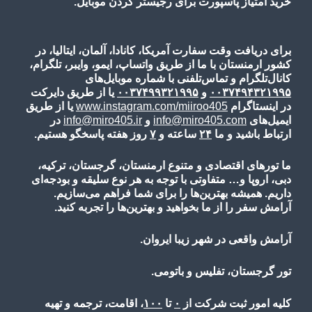
خرید امتیاز پاسپورت برای رجیستر کردن موبایل.
برای دریافت وقت سفارت آمریکا، کانادا، آلمان، ایتالیا، در
کشور ارمنستان با ما از طریق واتساپ، ایمو، وایبر، تلگرام،
کانال‌تلگرام و تماس‌تلفنی با شماره موبایل‌های
۰۰۳۷۴۹۴۳۲۱۹۹۵
و
۰۰۳۷۴۹۹۳۲۱۹۹۵
یا از طریق دایرکت
در اینستاگرام
www.instagram.com/miiroo405
یا از طریق
ایمیل‌های
info@miro405.com
و
info@miro405.ir
در
ارتباط باشید و ما
۲۴
ساعته و
۷
روز هفته پاسخگو هستیم.
ما تورهای اقتصادی و متنوع ارمنستان، گرجستان، ترکیه،
دبی، اروپا و… متفاوتی با توجه به هر نوع سلیقه و بودجه‌ای
داریم. همیشه بهترین‌ها را برای شما فراهم می‌سازیم.
آرامش سفر را از ما بخواهید و بهترین‌ها را تجربه کنید.
آرامش واقعی در شهر زیبا ایروان.
تور گرجستان، تفلیس و باتومی.
کلیه امور ثبت شرکت از
۰
تا
۱۰۰
، اقامت، ترجمه و تهیه