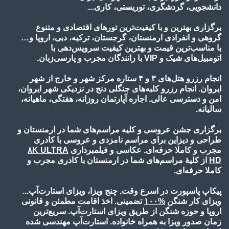
دانشجویی، گردشگری، توریستی، کاری...
برگزاری بهترین و با کیفیت‌ترین تورهای اقتصادی و متنوع
گروهی و انفرادی ارمنستان، گرجستان، ترکیه، دبی، اروپا و…
با مناسب‌ترین قیمت و بهترین کیفیت سرویس‌دهی با
اتومبیل‌های شیک و VIP با رانندگان مجرب و پارسی‌زبان.
انجام رزرو هتل‌های
۳
و
۴
ستاره مرکز شهر و خارج از شهر
ایروان. انجام رزرو کلبه‌های جنگلی دنج در نزدیکی شهر ایروان،
امن و دسترسی عالی. اجاره آپارتمان روزانه، هفتگی، ماهیانه،
سالیانه.
برگزاری جشن عروسی و کلیه مراسم‌های شما در ارمنستان و
طراحی و دیزاین برای مراسم نامزدی و عروسی با کادری
مجرب و کاملا حرفه‌ای. عکاسی و فیلمبرداری
۸K ULTRA
HD
از کلیۀ مراسم‌های شما در ارمنستان با کادری مجرب و
کاملا حرفه‌ای.
پیکاپ پاسپورت در اسرع وقت. چنج ویزا، ویزای استارت‌آپ...
ویزای کار شنگن
%۱۰
۰
تضمینی. اخذ اقامت مطمئن و قانونی
اروپا و حوزه شنگن از طریق ویزای استارت‌آپ. سریع‌ترین
زمان صدور ویزا به همراه خانواده. استارت‌آپ مهندسی شده