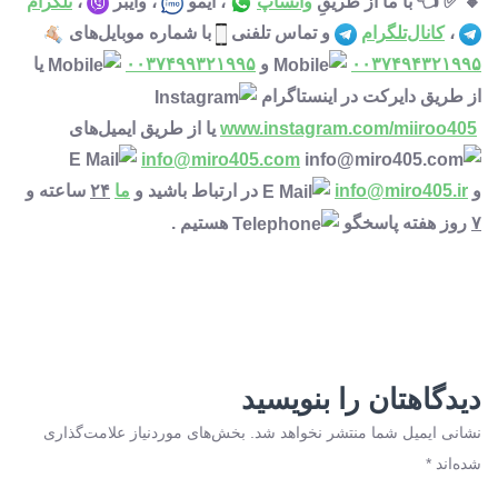
🔸 ✅ 👈 با ما از طریقِ
واتساپ
، ایمو
، وایبر
،
تلگرام
،
کانال‌تلگرام
و تماس تلفنی
با شماره موبایل‌های
۰۰۳۷۴۹۴۳۲۱۹۹۵
و
۰۰۳۷۴۹۹۳۲۱۹۹۵
یا
از طریق دایرکت در اینستاگرام
www.instagram.com/miiroo405
یا از طریق ایمیل‌های
info@miro405.com
و
info@miro405.ir
در ارتباط باشید و
ما
۲۴
ساعته و
۷
روز هفته پاسخگو
هستیم .
دیدگاهتان را بنویسید
نشانی ایمیل شما منتشر نخواهد شد.
بخش‌های موردنیاز علامت‌گذاری
شده‌اند
*