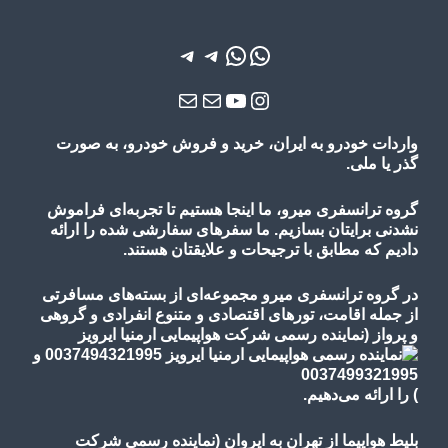
واتس‌اپ
واتس‌اپ
تلگرام
تلگرام
یوتیوب
اینستاگرم
ایمیل
ایمیل
واردات خودرو به ایران، خرید و فروش خودرو، به صورت
گذر یا ملی.
گروه ترانسفری میرو، ما اینجا هستیم تا تجربه‌ای فراموش
نشدنی برایتان بسازیم. ما سفرهای سفارشی شده را ارائه
دادیم که مطابق با ترجیحات و علایقتان هستند.
در گروه ترانسفری میرو مجموعه‌ای از بسته‌های مسافرتی
از جمله اقامت، تورهای
اقتصادی و متنوع
انفرادی و گروهی
و پرواز
(نماینده رسمی شرکت هواپیمایی ارمنیا ایرویز
)
را ارائه می‌دهیم.
بلیط هواپیما از تهران به ایروان (نماینده رسمی شرکت