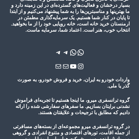
بسیار درخشان و فعالیت‌های گسترده‌ای در این زمینه دارد و
ما بهترینها و مناسبترین‌ها را به شما پیشنهاد می‌کنیم و از ابتدا
تا پایان در کنار شما هستیم. یک سرمایه‌گذاری مطمئن در
ارمنستان خرید خانه است، خانه رویایی خود را از ما بخواهید.
انتخاب خوب، هنر است. اعتماد شما، سرمایه ماست.
واتس‌اپ
واتس‌اپ
تلگرام
تلگرام
یوتیوب
اینستاگرم
ایمیل
ایمیل
واردات خودرو به ایران، خرید و فروش خودرو، به صورت
گذر یا ملی.
گروه ترانسفری میرو، ما اینجا هستیم تا تجربه‌ای فراموش
نشدنی برایتان بسازیم. ما سفرهای سفارشی شده را ارائه
دادیم که مطابق با ترجیحات و علایقتان هستند.
در گروه ترانسفری میرو مجموعه‌ای از بسته‌های مسافرتی
از جمله اقامت، تورهای
اقتصادی و متنوع
انفرادی و گروهی
و پرواز
(نماینده رسمی شرکت هواپیمایی ارمنیا ایرویز