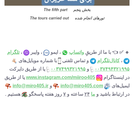
بخش پنجم The fifth part
تورهای انجام شده The tours carried out
🔸 ✅ 👈 با ما از طریقِ
واتساپ
، ایمو
، وایبر
،
تلگرام
،
کانال‌تلگرام
و تماس تلفنی
با شماره موبایل‌های
۰۰۳۷۴۹۴۳۲۱۹۹۵
و
۰۰۳۷۴۹۹۳۲۱۹۹۵
یا از طریق دایرکت
در اینستاگرام
www.instagram.com/miiroo405
یا از طریق
ایمیل‌های
info@miro405.com
و
info@miro405.ir
در ارتباط باشید و
ما
۲۴
ساعته و
۷
روز هفته پاسخگو
هستیم .