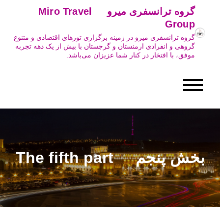
Ski
گروه ترانسفری میرو Miro Travel
t
Group
conten
گروه ترانسفری میرو در زمینه برگزاری تورهای اقتصادی و متنوع
گروهی و انفرادی ارمنستان و گرجستان با بیش از یک دهه تجربه
موفق، با افتخار در کنار شما عزیزان می‌باشد.
بخش پنجم The fifth part