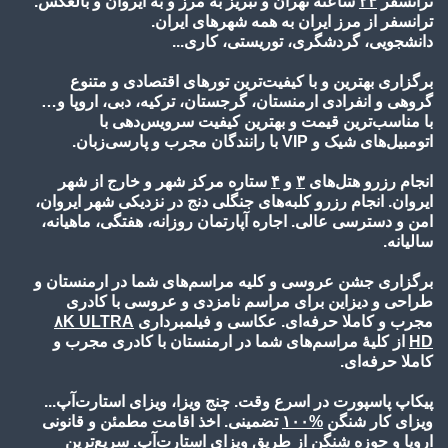
ترانسفر
۲۴
ساعته تهران و تبریز به مرز و به ایروان و بالعکس.
ترانسفر از مرز ایران به همه شهرهای ایران.
دانشجویی، گردشگری، توریستی، کاری...
برگزاری بهترین و با کیفیت‌ترین تورهای اقتصادی و متنوع
گروهی و انفرادی ارمنستان، گرجستان، ترکیه، دبی، اروپا و…
با مناسب‌ترین قیمت و بهترین کیفیت سرویس‌دهی با
اتومبیل‌های شیک و VIP با رانندگان مجرب و پارسی‌زبان.
انجام رزرو هتل‌های
۳
و
۴
ستاره مرکز شهر و خارج از شهر
ایروان. انجام رزرو کلبه‌های جنگلی دنج در نزدیکی شهر ایروان،
امن و دسترسی عالی. اجاره آپارتمان روزانه، هفتگی، ماهیانه،
سالیانه.
برگزاری جشن عروسی و کلیه مراسم‌های شما در ارمنستان و
طراحی و دیزاین برای مراسم نامزدی و عروسی با کادری
مجرب و کاملا حرفه‌ای. عکاسی و فیلمبرداری
۸K ULTRA
HD
از کلیۀ مراسم‌های شما در ارمنستان با کادری مجرب و
کاملا حرفه‌ای.
پیکاپ پاسپورت در اسرع وقت. چنج ویزا، ویزای استارت‌آپ...
ویزای کار شنگن
%۱۰
۰
تضمینی. اخذ اقامت مطمئن و قانونی
اروپا و حوزه شنگن از طریق ویزای استارت‌آپ. سریع‌ترین