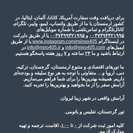
برای دریافت وقت سفارت آمریکا، کانادا، آلمان، ایتالیا، در
کشور ارمنستان با ما از طریق واتساپ، ایمو، وایبر، تلگرام،
کانال‌تلگرام و تماس‌تلفنی با شماره موبایل‌های
۰۰۳۷۴۹۴۳۲۱۹۹۵
و
۰۰۳۷۴۹۹۳۲۱۹۹۵
یا از طریق دایرکت
در اینستاگرام
www.instagram.com/miiroo405
یا از طریق
ایمیل‌های
info@miro405.com
و
info@miro405.ir
در
ارتباط باشید و ما
۲۴
ساعته و
۷
روز هفته پاسخگو هستیم.
ما تورهای اقتصادی و متنوع ارمنستان، گرجستان، ترکیه،
دبی، اروپا و… متفاوتی با توجه به هر نوع سلیقه و بودجه‌ای
داریم. همیشه بهترین‌ها را برای شما فراهم می‌سازیم.
آرامش سفر را از ما بخواهید و بهترین‌ها را تجربه کنید.
آرامش واقعی در شهر زیبا ایروان.
تور گرجستان، تفلیس و باتومی.
کلیه امور ثبت شرکت از
۰
تا
۱۰۰
، اقامت، ترجمه و تهیه
مدارک لازمه.