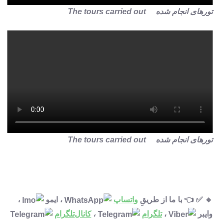
تورهای انجام شده The tours carried out
تورهای انجام شده The tours carried out
🔸 ✅ 👈 با ما از طریقِ
واتساپ
، ایمو
،
وایبر
،
تلگرام
،
کانال‌تلگرام