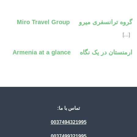
گروه ترانسفری میرو Miro Travel Group
[…]
ارمنستان در یک نگاه Armenia at a glance
تماس با ما:
0037494321995
0037499321995