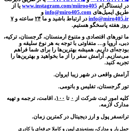
در اینستاگرام
www.instagram.com/miiroo405
یا از
طریق ایمیل‌های
info@miro405.com
و
info@miro405.ir
در ارتباط باشید و ما
۲۴
ساعته و
۷
روز هفته پاسخگو هستیم.
ما تورهای اقتصادی و متنوع ارمنستان، گرجستان، ترکیه،
دبی، اروپا و… متفاوتی با توجه به هر نوع سلیقه و
بودجه‌ای داریم. همیشه بهترین‌ها را برای شما فراهم
می‌سازیم. آرامش سفر را از ما بخواهید و بهترین‌ها را
تجربه کنید.
آرامش واقعی در شهر زیبا ایروان.
تور گرجستان، تفلیس و باتومی.
کلیه امور ثبت شرکت از
۰
تا
۱۰۰
، اقامت، ترجمه و تهیه
مدارک لازمه.
ترانسفر پول و ارز دیجیتال در کمترین زمان.
حمل بار و مدارک، بسته‌بندی ایمن و کاملا حرفه‌ای با کادری