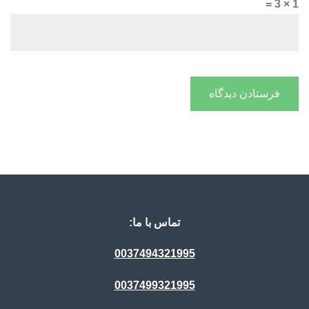
1 × 3 =
تماس با ما:
0037494321995
0037499321995