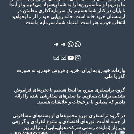
ما بهترینها و مناسبترین‌ها را به شما پیشنهاد می‌کنیم و از ابتدا
تا پایان در کنار شما هستیم. یک سرمایه‌گذاری مطمئن در
ارمنستان خرید خانه است، خانه رویایی خود را از ما بخواهید.
انتخاب خوب، هنر است. اعتماد شما، سرمایه ماست.
واتس‌اپ
واتس‌اپ
تلگرام
تلگرام
یوتیوب
اینستاگرم
ایمیل
ایمیل
واردات خودرو به ایران، خرید و فروش خودرو، به صورت
گذر یا ملی.
گروه ترانسفری میرو، ما اینجا هستیم تا تجربه‌ای فراموش
نشدنی برایتان بسازیم. ما سفرهای سفارشی شده را ارائه
دادیم که مطابق با ترجیحات و علایقتان هستند.
در گروه ترانسفری میرو مجموعه‌ای از بسته‌های مسافرتی
از جمله اقامت، تورهای
اقتصادی و متنوع
انفرادی و گروهی
و پرواز
(نماینده رسمی شرکت هواپیمایی ارمنیا ایرویز