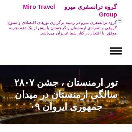
Ski
گروه ترانسفری میرو Miro Travel
t
Group
conten
گروه ترانسفری میرو در زمینه برگزاری تورهای اقتصادی و متنوع
گروهی و انفرادی ارمنستان و گرجستان با بیش از یک دهه تجربه
موفق، با افتخار در کنار شما عزیزان می‌باشد.
تور ارمنستان ، جشن ۲۸۰۷
سالگی ارمنستان در میدان
جمهوری ایروان ۰۹