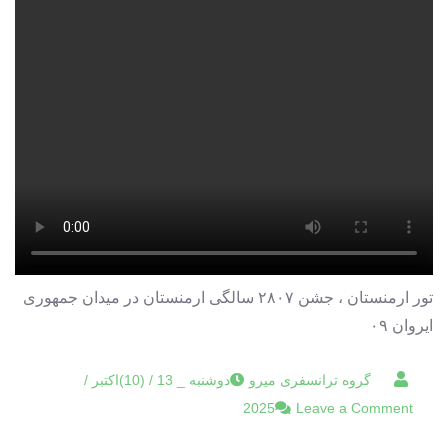
تور ارمنستان ، جشن ۲۸۰۷ سالگی ارمنستان در میدان جمهوری
ایروان ۰۹
دوشنبه _ 13 / (10)اکتبر /
on
2025
Leave a Comment
تور