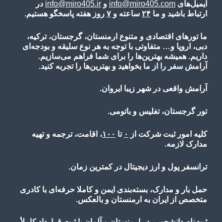
ایمیل‌های
info@miro405.com
و
info@miro405.ir
در
ارتباط باشید و ما
۲۴
ساعته و
۷
روز هفته پاسخگو هستیم.
ما تورهای اقتصادی و متنوع ارمنستان، گرجستان، ترکیه،
دبی، اروپا و… متفاوتی با توجه به هر نوع سلیقه و بودجه‌ای
داریم. همیشه بهترین‌ها را برای شما فراهم می‌سازیم.
آرامش سفر را از ما بخواهید و بهترین‌ها را تجربه کنید.
آرامش واقعی در شهر زیبا ایروان.
تور گرجستان، تفلیس و باتومی.
کلیه امور ثبت شرکت از
۰
تا
۱۰۰
، اقامت، ترجمه و تهیه
مدارک لازمه.
ترانسفر پول و ارز دیجیتال در کمترین زمان.
حمل بار و مدارک، بسته‌بندی ایمن و کاملا حرفه‌ای با کادری
متخصص از ایران به ارمنستان و بالعکس.
ثبت‌نام دانشجویی در ارمنستان و آلمان با ثبت قرارداد کاملأ