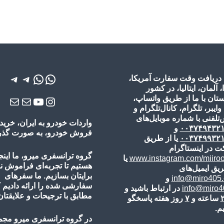
واتس‌اپ
واتس‌اپ
تلگرام
تلگرا
 دریافت وقت سفارت آمریکا،
ا، آلمان، ایتالیا، در کشور
تان با ما از طریق واتساپ،
یوتیوب
اینستاگرم
ایمیل
ایمی
 وایبر، تلگرام، کانال‌تلگرام و
تلفنی با شماره موبایل‌های
واردات خودرو به ایران، خرید 
۰۰۳۷۴۹۴۳۲
و
فروش خودرو، به صورت گذر ی
۰۰۳۷۴۹۹۳۲
یا از طریق
ت در اینستاگرام
گروه ترانسفری میرو، ما اینج
www.instagram.com/miiro
یا
هستیم تا تجربه‌ای فراموش 
یق ایمیل‌های
برایتان بسازیم. ما سفرهای
info@miro405
و
سفارشی شده را ارائه دادیم 
info@miro40
در ارتباط باشید و
مطابق با ترجیحات و علایقتان
ساعته و
۷
روز هفته پاسخگو
م.
در گروه ترانسفری میرو مجم