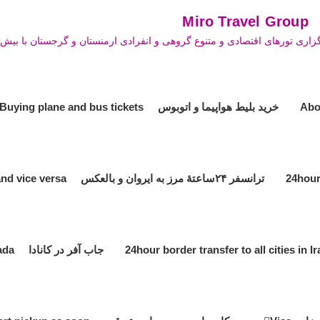
Mi
زاری تورهای اقتصادی و متنوع گروهی و انفرادی ارمنستان و گرجستان با بیش ا
خرید بلیط هواپیما و اتوبوس Buying plane and bus tickets
ترانسفر ۲۴ساعتۀ مرز به ایروان و بالعکس 24hour transfer the border to Yerevan and vice versa
جاب آفر در کانادا Job offer in Canada