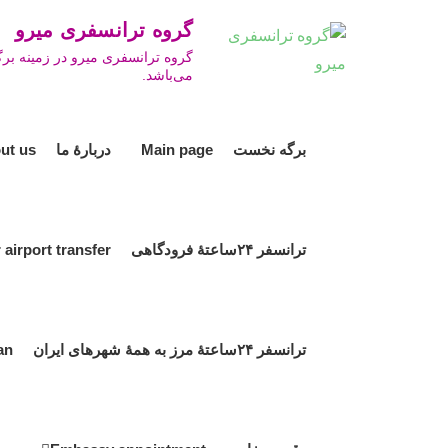
Ski
گروه ترانسفری میرو ro Travel Group
t
گروه ترانسفری میرو در زمینه برگ
conten
می‌باشد.
برگه نخست Main page
دربارۀ ما About us
ترانسفر ۲۴ساعتۀ فرودگاهی 24hour airport transfer
ترانسفر ۲۴ساعتۀ مرز به همۀ شهرهای ایران 24hour border transfer to all cities in Iran