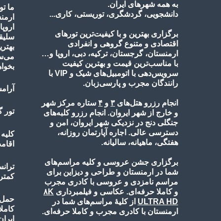
به همه شهرهای ایران.
ما تو
دانشجویی، گردشگری، توریستی، کاری...
ارمن
اروپا
برگزاری بهترین و با کیفیت‌ترین تورهای
سلیقه
اقتصادی و متنوع گروهی و انفرادی
بهتری
ارمنستان، گرجستان، ترکیه، دبی، اروپا و…
می‌س
با مناسب‌ترین قیمت و بهترین کیفیت
بخواه
سرویس‌دهی با اتومبیل‌های شیک و VIP با
رانندگان مجرب و پارسی‌زبان.
آرامش
انجام رزرو هتل‌های
۳
و
۴
ستاره مرکز شهر
تور 
و خارج از شهر ایروان. انجام رزرو کلبه‌های
جنگلی دنج در نزدیکی شهر ایروان، امن و
دسترسی عالی. اجاره آپارتمان روزانه،
کلیه
هفتگی، ماهیانه، سالیانه.
اقامت
برگزاری جشن عروسی و کلیه مراسم‌های
ترانس
شما در ارمنستان و طراحی و دیزاین برای
کمتر
مراسم نامزدی و عروسی با کادری مجرب
و کاملا حرفه‌ای. عکاسی و فیلمبرداری
۸K
حمل ب
ULTRA HD
از کلیۀ مراسم‌های شما در
کامل
ارمنستان با کادری مجرب و کاملا حرفه‌ای.
ایران