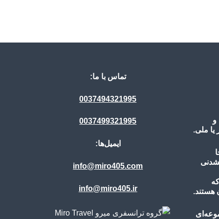
م
تماس با ما:
ل
0037494321995
و
0037499321995
ا ملی.
ایمیل‌ها:
ا
نشدنی
info@miro405.com
که
info@miro405.ir
 هستند.
وعه‌ای