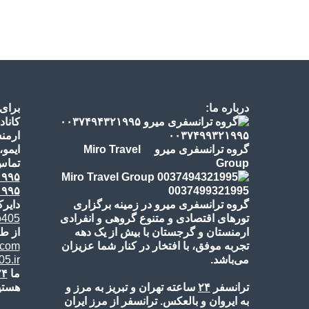
درباره ما:
برای
کاناد
ارمنس
گروه ترانسفری میرو Miro Travel
ایمو،
Group
تماس‌
۱۹۹۵
۱۹۹۵
گروه ترانسفری میرو در زمینه برگزاری
دایرک
تورهای اقتصادی و متنوع گروهی و انفرادی
o405
ارمنستان و گرجستان با بیش از یک دهه
از طر
تجربه موفق، با افتخار در کنار شما عزیزان
.com
می‌باشد.
5.ir
ما
۲۴
ترانسفر
۲۴
ساعته تهران و تبریز به مرز و
هستی
به ایروان و بالعکس. ترانسفر از مرز ایران