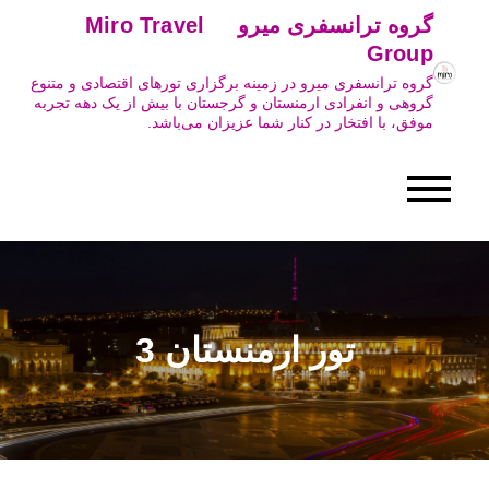
Ski
گروه ترانسفری میرو Miro Travel
t
Group
conten
گروه ترانسفری میرو در زمینه برگزاری تورهای اقتصادی و متنوع
گروهی و انفرادی ارمنستان و گرجستان با بیش از یک دهه تجربه
موفق، با افتخار در کنار شما عزیزان می‌باشد.
تور ارمنستان 3