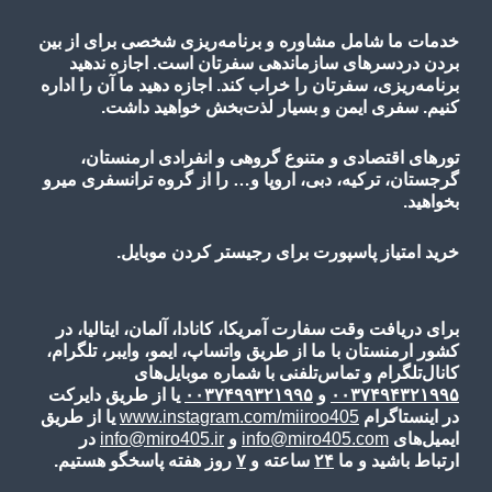
خدمات ما شامل مشاوره و برنامه‌ریزی شخصی برای از بین
بردن دردسرهای سازماندهی سفرتان است. اجازه ندهید
برنامه‌ریزی، سفرتان را خراب کند. اجازه دهید ما آن را اداره
کنیم. سفری ایمن و بسیار لذت‌بخش خواهید داشت.
تورهای اقتصادی و متنوع گروهی و انفرادی ارمنستان،
گرجستان، ترکیه، دبی، اروپا و… را از گروه ترانسفری میرو
بخواهید.
خرید امتیاز پاسپورت برای رجیستر کردن موبایل.
برای دریافت وقت سفارت آمریکا، کانادا، آلمان، ایتالیا، در
کشور ارمنستان با ما از طریق واتساپ، ایمو، وایبر، تلگرام،
کانال‌تلگرام و تماس‌تلفنی با شماره موبایل‌های
۰۰۳۷۴۹۴۳۲۱۹۹۵
و
۰۰۳۷۴۹۹۳۲۱۹۹۵
یا از طریق دایرکت
در اینستاگرام
www.instagram.com/miiroo405
یا از طریق
ایمیل‌های
info@miro405.com
و
info@miro405.ir
در
ارتباط باشید و ما
۲۴
ساعته و
۷
روز هفته پاسخگو هستیم.