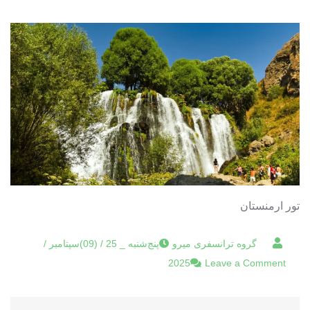
تور ارمنستان
پنج‌شنبه _ 25 / (09)سپتامبر /
on
2025
Leave a Comment
تور
ارمنستان