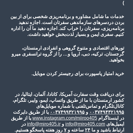
)
خدمات ما شامل مشاوره و برنامه‌ریزی شخصی برای از بین
بردن دردسرهای سازماندهی سفرتان است. اجازه ندهید
برنامه‌ریزی، سفرتان را خراب کند. اجازه دهید ما آن را اداره
کنیم. سفری ایمن و بسیار لذت‌بخش خواهید داشت.
تورهای اقتصادی و متنوع گروهی و انفرادی ارمنستان،
گرجستان، ترکیه، دبی، اروپا و… را از گروه ترانسفری میرو
بخواهید.
خرید امتیاز پاسپورت برای رجیستر کردن موبایل.
برای دریافت وقت سفارت آمریکا، کانادا، آلمان، ایتالیا، در
کشور ارمنستان با ما از طریق واتساپ، ایمو، وایبر، تلگرام،
کانال‌تلگرام و تماس‌تلفنی با شماره موبایل‌های
۰۰۳۷۴۹۴۳۲۱۹۹۵
و
۰۰۳۷۴۹۹۳۲۱۹۹۵
یا از طریق دایرکت
در اینستاگرام
www.instagram.com/miiroo405
یا از طریق
ایمیل‌های
info@miro405.com
و
info@miro405.ir
در
ارتباط باشید و ما
۲۴
ساعته و
۷
روز هفته پاسخگو هستیم.