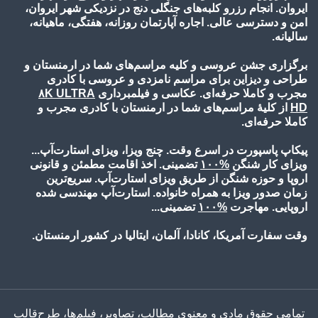
ایروان. انجام رزرو کلبه‌های جنگلی دنج در نزدیکی شهر ایروان،
امن و دسترسی عالی. اجاره آپارتمان روزانه، هفتگی، ماهیانه،
سالیانه.
برگزاری جشن عروسی و کلیه مراسم‌های شما در ارمنستان و
طراحی و دیزاین برای مراسم نامزدی و عروسی با کادری
مجرب و کاملا حرفه‌ای. عکاسی و فیلمبرداری
۸K ULTRA
HD
از کلیۀ مراسم‌های شما در ارمنستان با کادری مجرب و
کاملا حرفه‌ای.
پیکاپ پاسپورت در اسرع وقت. چنج ویزا، ویزای استارت‌آپ...
ویزای کار شنگن
%۱۰
۰
تضمینی. اخذ اقامت مطمئن و قانونی
اروپا و حوزه شنگن از طریق ویزای استارت‌آپ. سریع‌ترین
زمان صدور ویزا به همراه خانواده. استارت‌آپ مهندسی شده
اروپایی. مهاجرت
%۱۰
۰
تضمینی...
وقت سفارت آمریکا، کانادا، آلمان، ایتالیا در کشور ارمنستان.
تمامی حقوق مادی و معنوی مطالب، تصاویر، فیلم‌ها، طرح‌قالب