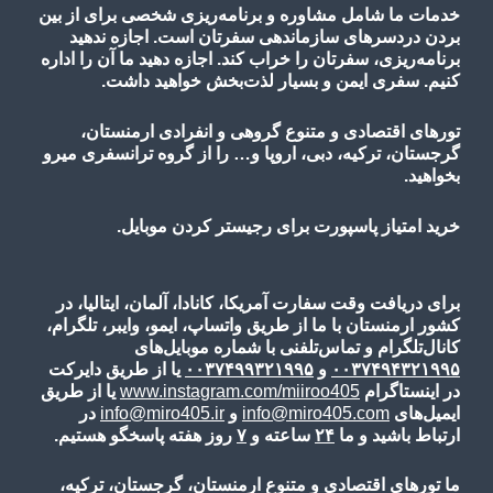
خدمات ما شامل مشاوره و برنامه‌ریزی شخصی برای از بین
بردن دردسرهای سازماندهی سفرتان است. اجازه ندهید
برنامه‌ریزی، سفرتان را خراب کند. اجازه دهید ما آن را اداره
کنیم. سفری ایمن و بسیار لذت‌بخش خواهید داشت.
تورهای اقتصادی و متنوع گروهی و انفرادی ارمنستان،
گرجستان، ترکیه، دبی، اروپا و… را از گروه ترانسفری میرو
بخواهید.
خرید امتیاز پاسپورت برای رجیستر کردن موبایل.
برای دریافت وقت سفارت آمریکا، کانادا، آلمان، ایتالیا، در
کشور ارمنستان با ما از طریق واتساپ، ایمو، وایبر، تلگرام،
کانال‌تلگرام و تماس‌تلفنی با شماره موبایل‌های
۰۰۳۷۴۹۴۳۲۱۹۹۵
و
۰۰۳۷۴۹۹۳۲۱۹۹۵
یا از طریق دایرکت
در اینستاگرام
www.instagram.com/miiroo405
یا از طریق
ایمیل‌های
info@miro405.com
و
info@miro405.ir
در
ارتباط باشید و ما
۲۴
ساعته و
۷
روز هفته پاسخگو هستیم.
ما تورهای اقتصادی و متنوع ارمنستان، گرجستان، ترکیه،