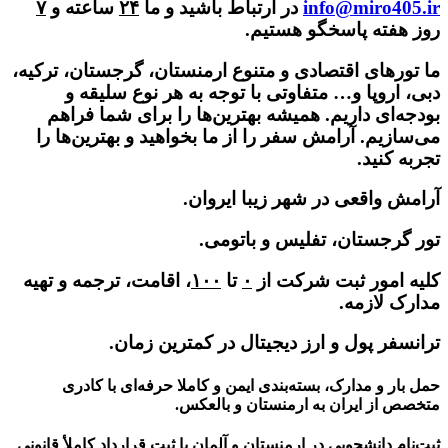
info@miro405.ir
در ارتباط باشید و ما
۲۴
ساعته و
۷
روز هفته پاسخگو هستیم.
ما تورهای اقتصادی و متنوع ارمنستان، گرجستان، ترکیه،
دبی، اروپا و… متفاوتی با توجه به هر نوع سلیقه و
بودجه‌ای داریم. همیشه بهترین‌ها را برای شما فراهم
می‌سازیم. آرامش سفر را از ما بخواهید و بهترین‌ها را
تجربه کنید.
آرامش واقعی در شهر زیبا ایروان.
تور گرجستان، تفلیس و باتومی.
کلیه امور ثبت شرکت از
۰
تا
۱۰۰
، اقامت، ترجمه و تهیه
مدارک لازمه.
ترانسفر پول و ارز دیجیتال در کمترین زمان.
حمل بار و مدارک، بسته‌بندی ایمن و کاملا حرفه‌ای با کادری
متخصص از ایران به ارمنستان و بالعکس.
ثبت‌نام دانشجویی در ارمنستان و آلمان با ثبت قرارداد کاملأ قانونی