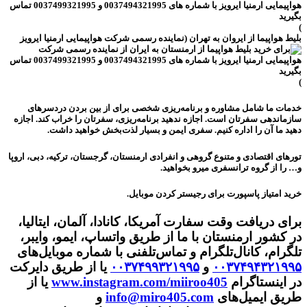
)
بلیط هواپیما از ایروان به تهران (نماینده رسمی شرکت هواپیمایی ارمنیا ایرویز
)
خدمات ما شامل مشاوره و برنامه‌ریزی شخصی برای از بین بردن دردسرهای
سازماندهی سفرتان است. اجازه ندهید برنامه‌ریزی، سفرتان را خراب کند. اجازه
دهید ما آن را اداره کنیم. سفری ایمن و بسیار لذت‌بخش خواهید داشت.
تورهای اقتصادی و متنوع گروهی و انفرادی ارمنستان، گرجستان، ترکیه، دبی، اروپا
و… را از گروه ترانسفری میرو بخواهید.
خرید امتیاز پاسپورت برای رجیستر کردن موبایل.
برای دریافت وقت سفارت آمریکا، کانادا، آلمان، ایتالیا،
در کشور ارمنستان با ما از طریق واتساپ، ایمو، وایبر،
تلگرام، کانال‌تلگرام و تماس‌تلفنی با شماره موبایل‌های
۰۰۳۷۴۹۴۳۲۱۹۹۵
و
۰۰۳۷۴۹۹۳۲۱۹۹۵
یا از طریق دایرکت
در اینستاگرام
www.instagram.com/miiroo405
یا از
طریق ایمیل‌های
info@miro405.com
و