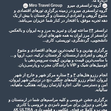
درباره ما:
گروه ترانسفری میرو Miro Travel Group
گروه ترانسفری میرو در زمینه برگزاری تورهای اقتصادی و
متنوع گروهی و انفرادی ارمنستان و گرجستان با بیش از یک
دهه تجربه موفق، با افتخار در کنار شما عزیزان می‌باشد.
ترانسفر
۲۴
ساعته تهران و تبریز به مرز و به ایروان و بالعکس.
ترانسفر از مرز ایران به همه شهرهای ایران.
دانشجویی، گردشگری، توریستی، کاری...
برگزاری بهترین و با کیفیت‌ترین تورهای اقتصادی و متنوع
گروهی و انفرادی ارمنستان، گرجستان، ترکیه، دبی، اروپا و…
با مناسب‌ترین قیمت و بهترین کیفیت سرویس‌دهی با
اتومبیل‌های شیک و VIP با رانندگان مجرب و پارسی‌زبان.
انجام رزرو هتل‌های
۳
و
۴
ستاره مرکز شهر و خارج از شهر
ایروان. انجام رزرو کلبه‌های جنگلی دنج در نزدیکی شهر ایروان،
امن و دسترسی عالی. اجاره آپارتمان روزانه، هفتگی، ماهیانه،
سالیانه.
برگزاری جشن عروسی و کلیه مراسم‌های شما در ارمنستان و
طراحی و دیزاین برای مراسم نامزدی و عروسی با کادری
مجرب و کاملا حرفه‌ای. عکاسی و فیلمبرداری
۸K ULTRA