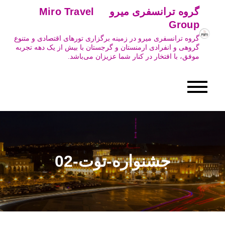
Ski
گروه ترانسفری میرو Miro Travel
t
Group
conten
گروه ترانسفری میرو در زمینه برگزاری تورهای اقتصادی و متنوع
گروهی و انفرادی ارمنستان و گرجستان با بیش از یک دهه تجربه
موفق، با افتخار در کنار شما عزیزان می‌باشد.
جشنواره-توت-02