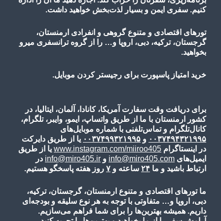
کنیم. سفری ایمن و بسیار لذت‌بخش خواهید داشت.
تورهای اقتصادی و متنوع گروهی و انفرادی ارمنستان،
گرجستان، ترکیه، دبی، اروپا و… را از گروه ترانسفری میرو
بخواهید.
خرید امتیاز پاسپورت برای رجیستر کردن موبایل.
برای دریافت وقت سفارت آمریکا، کانادا، آلمان، ایتالیا، در
کشور ارمنستان با ما از طریق واتساپ، ایمو، وایبر، تلگرام،
کانال‌تلگرام و تماس‌تلفنی با شماره موبایل‌های
۰۰۳۷۴۹۴۳۲۱۹۹۵
و
۰۰۳۷۴۹۹۳۲۱۹۹۵
یا از طریق دایرکت
در اینستاگرام
www.instagram.com/miiroo405
یا از طریق
ایمیل‌های
info@miro405.com
و
info@miro405.ir
در
ارتباط باشید و ما
۲۴
ساعته و
۷
روز هفته پاسخگو هستیم.
ما تورهای اقتصادی و متنوع ارمنستان، گرجستان، ترکیه،
دبی، اروپا و… متفاوتی با توجه به هر نوع سلیقه و بودجه‌ای
داریم. همیشه بهترین‌ها را برای شما فراهم می‌سازیم.
آرامش سفر را از ما بخواهید و بهترین‌ها را تجربه کنید.