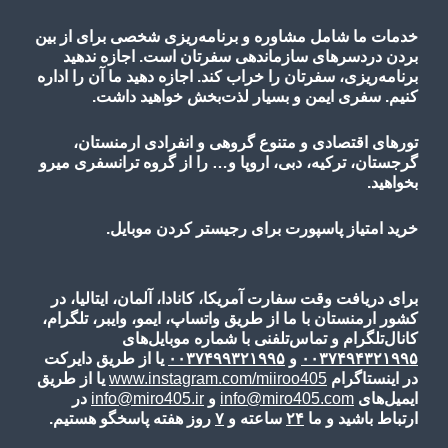
خدمات ما شامل مشاوره و برنامه‌ریزی شخصی برای از بین
بردن دردسرهای سازماندهی سفرتان است. اجازه ندهید
برنامه‌ریزی، سفرتان را خراب کند. اجازه دهید ما آن را اداره
کنیم. سفری ایمن و بسیار لذت‌بخش خواهید داشت.
تورهای اقتصادی و متنوع گروهی و انفرادی ارمنستان،
گرجستان، ترکیه، دبی، اروپا و… را از گروه ترانسفری میرو
بخواهید.
خرید امتیاز پاسپورت برای رجیستر کردن موبایل.
برای دریافت وقت سفارت آمریکا، کانادا، آلمان، ایتالیا، در
کشور ارمنستان با ما از طریق واتساپ، ایمو، وایبر، تلگرام،
کانال‌تلگرام و تماس‌تلفنی با شماره موبایل‌های
۰۰۳۷۴۹۴۳۲۱۹۹۵
و
۰۰۳۷۴۹۹۳۲۱۹۹۵
یا از طریق دایرکت
در اینستاگرام
www.instagram.com/miiroo405
یا از طریق
ایمیل‌های
info@miro405.com
و
info@miro405.ir
در
ارتباط باشید و ما
۲۴
ساعته و
۷
روز هفته پاسخگو هستیم.