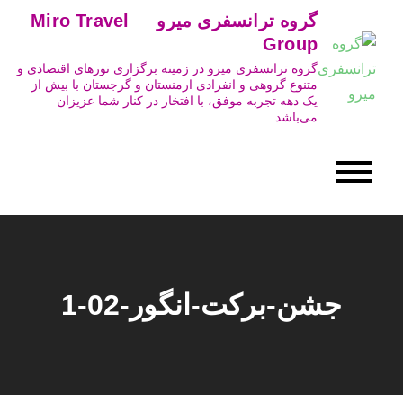
Ski
گروه ترانسفری میرو Miro Travel
t
Group
conten
گروه ترانسفری میرو در زمینه برگزاری تورهای اقتصادی و
متنوع گروهی و انفرادی ارمنستان و گرجستان با بیش از
یک دهه تجربه موفق، با افتخار در کنار شما عزیزان
می‌باشد.
جشن-برکت-انگور-02-1