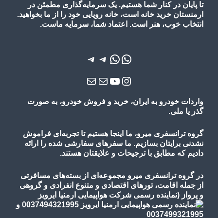
تا پایان در کنار شما هستیم. یک سرمایه‌گذاری مطمئن در
ارمنستان خرید خانه است، خانه رویایی خود را از ما بخواهید.
انتخاب خوب، هنر است. اعتماد شما، سرمایه ماست.
واتس‌اپ
واتس‌اپ
تلگرام
تلگرام
یوتیوب
اینستاگرم
ایمیل
ایمیل
واردات خودرو به ایران، خرید و فروش خودرو، به صورت
گذر یا ملی.
گروه ترانسفری میرو، ما اینجا هستیم تا تجربه‌ای فراموش
نشدنی برایتان بسازیم. ما سفرهای سفارشی شده را ارائه
دادیم که مطابق با ترجیحات و علایقتان هستند.
در گروه ترانسفری میرو مجموعه‌ای از بسته‌های مسافرتی
از جمله اقامت، تورهای
اقتصادی و متنوع
انفرادی و گروهی
و پرواز
(نماینده رسمی شرکت هواپیمایی ارمنیا ایرویز