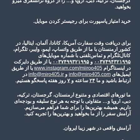
گرجستان، ترکیه، دبی، اروپا و… را از گروه ترانسفری میرو
بخواهید.
خرید امتیاز پاسپورت برای رجیستر کردن موبایل.
برای دریافت وقت سفارت آمریکا، کانادا، آلمان، ایتالیا، در
کشور ارمنستان با ما از طریق واتساپ، ایمو، وایبر، تلگرام،
کانال‌تلگرام و تماس‌تلفنی با شماره موبایل‌های
۰۰۳۷۴۹۴۳۲۱۹۹۵
و
۰۰۳۷۴۹۹۳۲۱۹۹۵
یا از طریق دایرکت
در اینستاگرام
www.instagram.com/miiroo405
یا از طریق
ایمیل‌های
info@miro405.com
و
info@miro405.ir
در
ارتباط باشید و ما
۲۴
ساعته و
۷
روز هفته پاسخگو هستیم.
ما تورهای اقتصادی و متنوع ارمنستان، گرجستان، ترکیه،
دبی، اروپا و… متفاوتی با توجه به هر نوع سلیقه و بودجه‌ای
داریم. همیشه بهترین‌ها را برای شما فراهم می‌سازیم.
آرامش سفر را از ما بخواهید و بهترین‌ها را تجربه کنید.
آرامش واقعی در شهر زیبا ایروان.