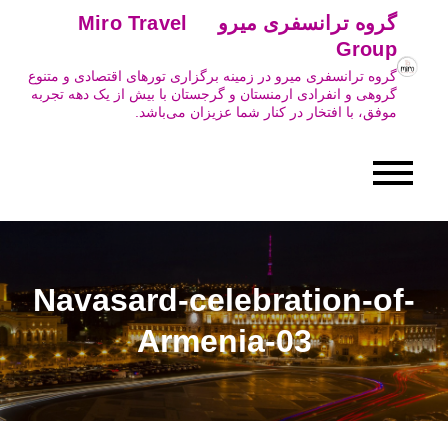
Ski
گروه ترانسفری میرو Miro Travel
t
Group
conten
گروه ترانسفری میرو در زمینه برگزاری تورهای اقتصادی و متنوع
گروهی و انفرادی ارمنستان و گرجستان با بیش از یک دهه تجربه
موفق، با افتخار در کنار شما عزیزان می‌باشد.
Navasard-celebration-of-
Armenia-03