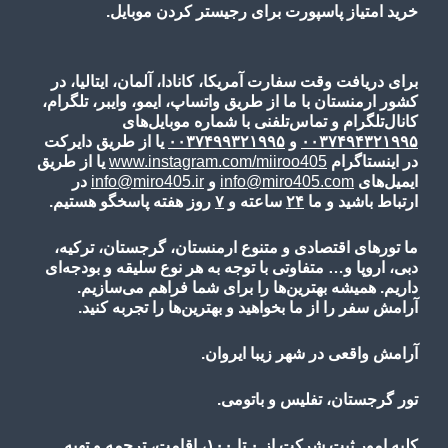
خرید امتیاز پاسپورت برای رجیستر کردن موبایل.
برای دریافت وقت سفارت آمریکا، کانادا، آلمان، ایتالیا، در
کشور ارمنستان با ما از طریق واتساپ، ایمو، وایبر، تلگرام،
کانال‌تلگرام و تماس‌تلفنی با شماره موبایل‌های
۰۰۳۷۴۹۴۳۲۱۹۹۵
و
۰۰۳۷۴۹۹۳۲۱۹۹۵
یا از طریق دایرکت
در اینستاگرام
www.instagram.com/miiroo405
یا از طریق
ایمیل‌های
info@miro405.com
و
info@miro405.ir
در
ارتباط باشید و ما
۲۴
ساعته و
۷
روز هفته پاسخگو هستیم.
ما تورهای اقتصادی و متنوع ارمنستان، گرجستان، ترکیه،
دبی، اروپا و… متفاوتی با توجه به هر نوع سلیقه و بودجه‌ای
داریم. همیشه بهترین‌ها را برای شما فراهم می‌سازیم.
آرامش سفر را از ما بخواهید و بهترین‌ها را تجربه کنید.
آرامش واقعی در شهر زیبا ایروان.
تور گرجستان، تفلیس و باتومی.
کلیه امور ثبت شرکت از
۰
تا
۱۰۰
، اقامت، ترجمه و تهیه