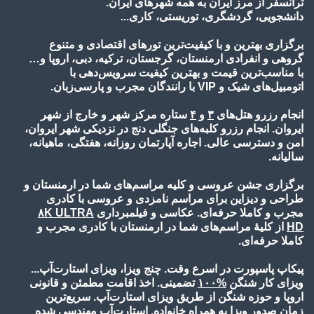
ترانسفر از مرز ایران به همه شهرهای ایران.
دانشجویی، گردشگری، توریستی، کاری...
برگزاری بهترین و با کیفیت‌ترین تورهای اقتصادی و متنوع
گروهی و انفرادی ارمنستان، گرجستان، ترکیه، دبی، اروپا و…
با مناسب‌ترین قیمت و بهترین کیفیت سرویس‌دهی با
اتومبیل‌های شیک و VIP با رانندگان مجرب و پارسی‌زبان.
انجام رزرو هتل‌های
۳
و
۴
ستاره مرکز شهر و خارج از شهر
ایروان. انجام رزرو کلبه‌های جنگلی دنج در نزدیکی شهر ایروان،
امن و دسترسی عالی. اجاره آپارتمان روزانه، هفتگی، ماهیانه،
سالیانه.
برگزاری جشن عروسی و کلیه مراسم‌های شما در ارمنستان و
طراحی و دیزاین برای مراسم نامزدی و عروسی با کادری
مجرب و کاملا حرفه‌ای. عکاسی و فیلمبرداری
۸K ULTRA
HD
از کلیۀ مراسم‌های شما در ارمنستان با کادری مجرب و
کاملا حرفه‌ای.
پیکاپ پاسپورت در اسرع وقت. چنج ویزا، ویزای استارت‌آپ...
ویزای کار شنگن
%۱۰
۰
تضمینی. اخذ اقامت مطمئن و قانونی
اروپا و حوزه شنگن از طریق ویزای استارت‌آپ. سریع‌ترین
زمان صدور ویزا به همراه خانواده. استارت‌آپ مهندسی شده