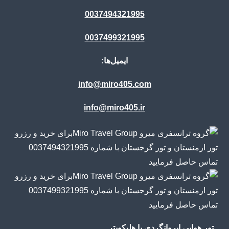
0037494321995
0037499321995
ایمیل‌ها:
info@miro405.com
info@miro405.ir
تور هوایی ایروانگردی با هلیکوپتر.