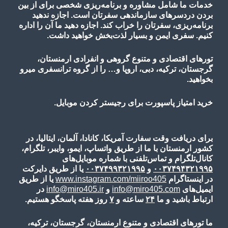
خدمات ما شامل مشاوره و برنامه‌ریزی شخصی برای از بین
بردن دردسرهای سازماندهی سفرتان است. اجازه ندهید
برنامه‌ریزی، سفرتان را خراب کند. اجازه دهید ما آن را اداره
کنیم. سفری ایمن و بسیار لذت‌بخش خواهید داشت.
تورهای اقتصادی و متنوع گروهی و انفرادی ارمنستان،
گرجستان، ترکیه، دبی، اروپا و… را از گروه ترانسفری میرو
بخواهید.
خرید امتیاز پاسپورت برای رجیستر کردن موبایل.
برای دریافت وقت سفارت آمریکا، کانادا، آلمان، ایتالیا، در
کشور ارمنستان با ما از طریق واتساپ، ایمو، وایبر، تلگرام،
کانال‌تلگرام و تماس‌تلفنی با شماره موبایل‌های
۰۰۳۷۴۹۴۳۲۱۹۹۵
و
۰۰۳۷۴۹۹۳۲۱۹۹۵
یا از طریق دایرکت
در اینستاگرام
www.instagram.com/miiroo405
یا از طریق
ایمیل‌های
info@miro405.com
و
info@miro405.ir
در
ارتباط باشید و ما
۲۴
ساعته و
۷
روز هفته پاسخگو هستیم.
ما تورهای اقتصادی و متنوع ارمنستان، گرجستان، ترکیه،