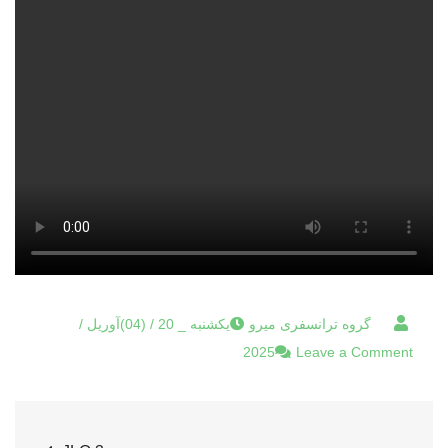
یکشنبه _ 20 / (04)آوریل /
on
2025
Leave a Comment
JLO
3
راهبری