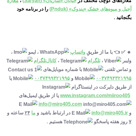
مغازه‌های کوچک مختلف در
خیابان «ساریان» (Saryan)
،
مغازه
آجیل و میوه‌های خشک «پندوک» (Pnduk)
را در برنامه خود
بگنجانید .
🔸 ✅ 👈 با ما از طریقِ
واتساپ
، ایمو
،
وایبر
،
تلگرام
،
کانال‌تلگرام
و تماس تلفنی
با شماره موبایل‌های
۰۰۳۷۴۹۴۳۲۱۹۹۵
و
۰۰۳۷۴۹۹۳۲۱۹۹۵
یا
از طریق دایرکت در اینستاگرام
www.instagram.com/miiroo405
یا از طریق ایمیل‌های
info@miro405.com
و
info@miro405.ir
در ارتباط باشید و
ما
۲۴
ساعته و
۷
روز هفته پاسخگو
هستیم .