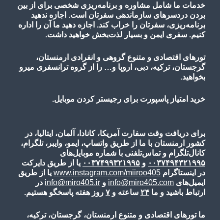
خدمات ما شامل مشاوره و برنامه‌ریزی شخصی برای از بین
بردن دردسرهای سازماندهی سفرتان است. اجازه ندهید
برنامه‌ریزی، سفرتان را خراب کند. اجازه دهید ما آن را اداره
کنیم. سفری ایمن و بسیار لذت‌بخش خواهید داشت.
تورهای اقتصادی و متنوع گروهی و انفرادی ارمنستان،
گرجستان، ترکیه، دبی، اروپا و… را از گروه ترانسفری میرو
بخواهید.
خرید امتیاز پاسپورت برای رجیستر کردن موبایل.
برای دریافت وقت سفارت آمریکا، کانادا، آلمان، ایتالیا، در
کشور ارمنستان با ما از طریق واتساپ، ایمو، وایبر، تلگرام،
کانال‌تلگرام و تماس‌تلفنی با شماره موبایل‌های
۰۰۳۷۴۹۴۳۲۱۹۹۵
و
۰۰۳۷۴۹۹۳۲۱۹۹۵
یا از طریق دایرکت
در اینستاگرام
www.instagram.com/miiroo405
یا از طریق
ایمیل‌های
info@miro405.com
و
info@miro405.ir
در
ارتباط باشید و ما
۲۴
ساعته و
۷
روز هفته پاسخگو هستیم.
ما تورهای اقتصادی و متنوع ارمنستان، گرجستان، ترکیه،