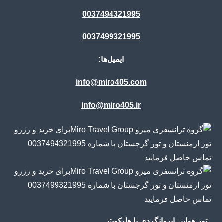
0037494321995
0037499321995
ایمیل‌ها:
info@miro405.com
info@miro405.ir
تور هوایی ایروانگردی با هلیکوپتر.