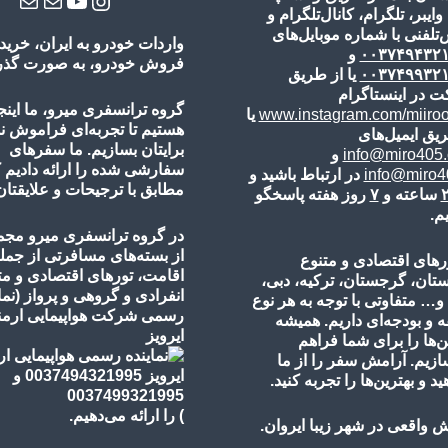
 وایبر، تلگرام، کانال‌تلگرام و
تلفنی با شماره موبایل‌های
واردات خودرو به ایران، خرید 
۰۰۳۷۴۹۴۳۲
و
فروش خودرو، به صورت گذر ی
۰۰۳۷۴۹۹۳۲
یا از طریق
ت در اینستاگرام
گروه ترانسفری میرو، ما اینج
www.instagram.com/miiro
یا
هستیم تا تجربه‌ای فراموش 
یق ایمیل‌های
برایتان بسازیم. ما سفرهای
info@miro405
و
سفارشی شده را ارائه دادیم 
info@miro40
در ارتباط باشید و
مطابق با ترجیحات و علایقتان
ساعته و
۷
روز هفته پاسخگو
م.
در گروه ترانسفری میرو مجم
از بسته‌های مسافرتی از جمل
رهای اقتصادی و متنوع
اقامت، تورهای
اقتصادی و مت
ستان، گرجستان، ترکیه، دبی،
انفرادی و گروهی و پرواز
(نما
 و… متفاوتی با توجه به هر نوع
رسمی شرکت هواپیمایی ارمنی
 و بودجه‌ای داریم. همیشه
ایرویز
ن‌ها را برای شما فراهم
ازیم. آرامش سفر را از ما
ید و بهترین‌ها را تجربه کنید.
)
را ارائه می‌دهیم.
 واقعی در شهر زیبا ایروان.