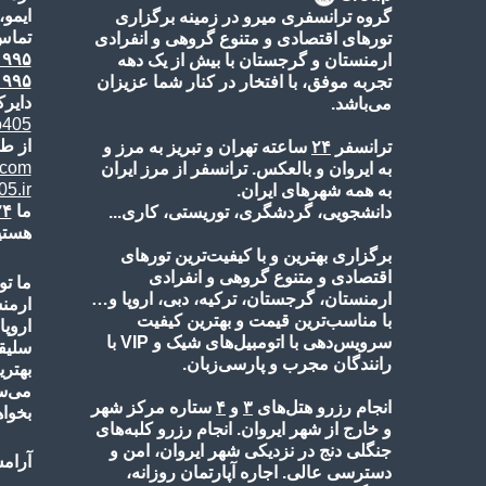
ایمو،
گروه ترانسفری میرو در زمینه برگزاری
تماس‌
تورهای اقتصادی و متنوع گروهی و انفرادی
۱۹۹۵
ارمنستان و گرجستان با بیش از یک دهه
۱۹۹۵
تجربه موفق، با افتخار در کنار شما عزیزان
دایرک
می‌باشد.
o405
از طر
ترانسفر
۲۴
ساعته تهران و تبریز به مرز و
.com
به ایروان و بالعکس. ترانسفر از مرز ایران
5.ir
به همه شهرهای ایران.
ما
۲۴
دانشجویی، گردشگری، توریستی، کاری...
هستی
برگزاری بهترین و با کیفیت‌ترین تورهای
اقتصادی و متنوع گروهی و انفرادی
ما تو
ارمنستان، گرجستان، ترکیه، دبی، اروپا و…
ارمن
با مناسب‌ترین قیمت و بهترین کیفیت
اروپا
سرویس‌دهی با اتومبیل‌های شیک و VIP با
سلیقه
رانندگان مجرب و پارسی‌زبان.
بهتری
می‌س
انجام رزرو هتل‌های
۳
و
۴
ستاره مرکز شهر
بخواه
و خارج از شهر ایروان. انجام رزرو کلبه‌های
جنگلی دنج در نزدیکی شهر ایروان، امن و
آرامش
دسترسی عالی. اجاره آپارتمان روزانه،