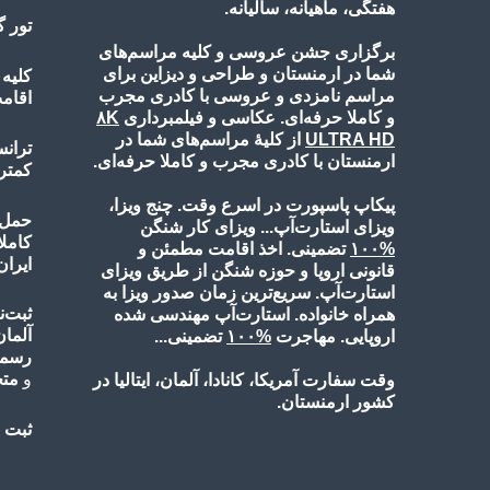
هفتگی، ماهیانه، سالیانه.
تور 
برگزاری جشن عروسی و کلیه مراسم‌های
شما در ارمنستان و طراحی و دیزاین برای
کلیه
مراسم نامزدی و عروسی با کادری مجرب
اقامت
و کاملا حرفه‌ای. عکاسی و فیلمبرداری
۸K
ULTRA HD
از کلیۀ مراسم‌های شما در
ترانس
ارمنستان با کادری مجرب و کاملا حرفه‌ای.
کمتر
پیکاپ پاسپورت در اسرع وقت. چنج ویزا،
حمل ب
ویزای استارت‌آپ... ویزای کار شنگن
کامل
%۱۰
۰
تضمینی. اخذ اقامت مطمئن و
ایران
قانونی اروپا و حوزه شنگن از طریق ویزای
استارت‌آپ. سریع‌ترین زمان صدور ویزا به
ثبت‌ن
همراه خانواده. استارت‌آپ مهندسی شده
آلمان
اروپایی. مهاجرت
%۱۰
۰
تضمینی...
رسمی
و
مت
وقت سفارت آمریکا، کانادا، آلمان، ایتالیا در
کشور ارمنستان.
ثبت ن