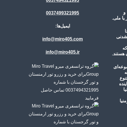
0037494321995
و
0037499321995
ا ملی.
ایمیل‌ها:
ا
نشدنی
info@miro405.com
که
info@miro405.ir
 هستند.
وعه‌ای
ه
نوع
ینده
ا