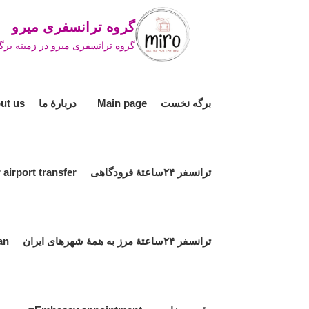
Ski
گروه ترانسفری میرو ro Travel Group
t
گروه ترانسفری میرو در زمینه برگز
conten
برگه نخست Main page
دربارۀ ما About us
ترانسفر ۲۴ساعتۀ فرودگاهی 24hour airport transfer
ترانسفر ۲۴ساعتۀ مرز به همۀ شهرهای ایران 24hour border transfer to all cities in Iran