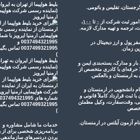
بلیط هواپیما از تهران به ایروا
گرجستان، تفلیس و باتومی.
(نماینده رسمی شرکت هواپیم
ارمنیا ایرویز
 امور ثبت شرکت از
۰
تا
۱۰۰
،
، ترجمه و تهیه مدارک لازمه.
فر پول و ارز دیجیتال در
ین زمان.
)
بلیط هواپیما از ایروان به تهرا
ار و مدارک، بسته‌بندی ایمن و
(نماینده رسمی شرکت هواپیم
ا حرفه‌ای با کادری متخصص از
ارمنیا ایرویز
 به ارمنستان و بالعکس.
ام دانشجویی در ارمنستان و
 با ثبت قرارداد کاملأ قانونی و
، وقت‌سفارت، وکیل مطمئن
خصص
)
ام آزمون آیلتس در ارمنستان.
خدمات ما شامل مشاوره و
برنامه‌ریزی شخصی برای از ب
بردن دردسرهای سازماندهی