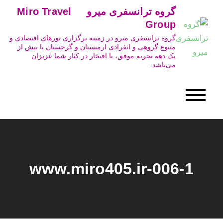
Ski
گروه ترانسفری میرو Miro Travel
t
Group
conten
گروه ترانسفری میرو در زمینه برگزاری تورهای اقتصادی و
متنوع گروهی و انفرادی ارمنستان و گرجستان با بیش از
یک دهه تجربه موفق، با افتخار در کنار شما عزیزان
می‌باشد.
www.miro405.ir-006-1