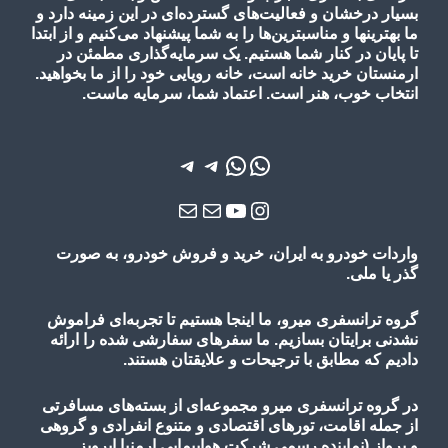
بسیار درخشان و فعالیت‌های گسترده‌ای در این زمینه دارد و
ما بهترینها و مناسبترین‌ها را به شما پیشنهاد می‌کنیم و از ابتدا
تا پایان در کنار شما هستیم. یک سرمایه‌گذاری مطمئن در
ارمنستان خرید خانه است، خانه رویایی خود را از ما بخواهید.
انتخاب خوب، هنر است. اعتماد شما، سرمایه ماست.
واتس‌اپ
واتس‌اپ
تلگرام
تلگرام
یوتیوب
اینستاگرم
ایمیل
ایمیل
واردات خودرو به ایران، خرید و فروش خودرو، به صورت
گذر یا ملی.
گروه ترانسفری میرو، ما اینجا هستیم تا تجربه‌ای فراموش
نشدنی برایتان بسازیم. ما سفرهای سفارشی شده را ارائه
دادیم که مطابق با ترجیحات و علایقتان هستند.
در گروه ترانسفری میرو مجموعه‌ای از بسته‌های مسافرتی
از جمله اقامت، تورهای
اقتصادی و متنوع
انفرادی و گروهی
و پرواز
(نماینده رسمی شرکت هواپیمایی ارمنیا ایرویز