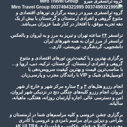
گروه ترانسفری میرو Miro Travel Group
گروه ترانسفری میرو در زمینه برگزاری تورهای اقتصادی و
متنوع گروهی و انفرادی ارمنستان و گرجستان با بیش از یک
دهه تجربه موفق، با افتخار در کنار شما عزیزان می‌باشد.
ترانسفر
۲۴
ساعته تهران و تبریز به مرز و به ایروان و بالعکس.
ترانسفر از مرز ایران به همه شهرهای ایران.
دانشجویی، گردشگری، توریستی، کاری...
برگزاری بهترین و با کیفیت‌ترین تورهای اقتصادی و متنوع
گروهی و انفرادی ارمنستان، گرجستان، ترکیه، دبی، اروپا و…
با مناسب‌ترین قیمت و بهترین کیفیت سرویس‌دهی با
اتومبیل‌های شیک و VIP با رانندگان مجرب و پارسی‌زبان.
انجام رزرو هتل‌های
۳
و
۴
ستاره مرکز شهر و خارج از شهر
ایروان. انجام رزرو کلبه‌های جنگلی دنج در نزدیکی شهر ایروان،
امن و دسترسی عالی. اجاره آپارتمان روزانه، هفتگی، ماهیانه،
سالیانه.
برگزاری جشن عروسی و کلیه مراسم‌های شما در ارمنستان و
طراحی و دیزاین برای مراسم نامزدی و عروسی با کادری
مجرب و کاملا حرفه‌ای. عکاسی و فیلمبرداری
۸K ULTRA