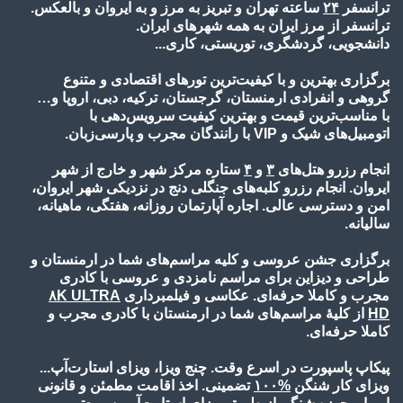
ترانسفر
۲۴
ساعته تهران و تبریز به مرز و به ایروان و بالعکس.
ترانسفر از مرز ایران به همه شهرهای ایران.
دانشجویی، گردشگری، توریستی، کاری...
برگزاری بهترین و با کیفیت‌ترین تورهای اقتصادی و متنوع
گروهی و انفرادی ارمنستان، گرجستان، ترکیه، دبی، اروپا و…
با مناسب‌ترین قیمت و بهترین کیفیت سرویس‌دهی با
اتومبیل‌های شیک و VIP با رانندگان مجرب و پارسی‌زبان.
انجام رزرو هتل‌های
۳
و
۴
ستاره مرکز شهر و خارج از شهر
ایروان. انجام رزرو کلبه‌های جنگلی دنج در نزدیکی شهر ایروان،
امن و دسترسی عالی. اجاره آپارتمان روزانه، هفتگی، ماهیانه،
سالیانه.
برگزاری جشن عروسی و کلیه مراسم‌های شما در ارمنستان و
طراحی و دیزاین برای مراسم نامزدی و عروسی با کادری
مجرب و کاملا حرفه‌ای. عکاسی و فیلمبرداری
۸K ULTRA
HD
از کلیۀ مراسم‌های شما در ارمنستان با کادری مجرب و
کاملا حرفه‌ای.
پیکاپ پاسپورت در اسرع وقت. چنج ویزا، ویزای استارت‌آپ...
ویزای کار شنگن
%۱۰
۰
تضمینی. اخذ اقامت مطمئن و قانونی