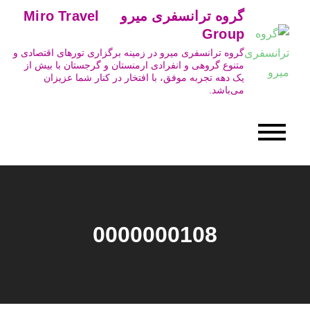
Ski
گروه ترانسفری میرو Miro Travel
t
Group
conten
گروه ترانسفری میرو در زمینه برگزاری تورهای اقتصادی و
متنوع گروهی و انفرادی ارمنستان و گرجستان با بیش از
یک دهه تجربه موفق، با افتخار در کنار شما عزیزان
می‌باشد.
0000000108