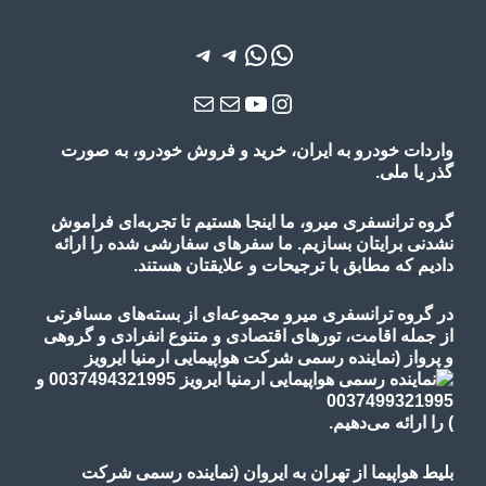
واتس‌اپ
واتس‌اپ
تلگرام
تلگرام
یوتیوب
اینستاگرم
ایمیل
ایمیل
واردات خودرو به ایران، خرید و فروش خودرو، به صورت
گذر یا ملی.
گروه ترانسفری میرو، ما اینجا هستیم تا تجربه‌ای فراموش
نشدنی برایتان بسازیم. ما سفرهای سفارشی شده را ارائه
دادیم که مطابق با ترجیحات و علایقتان هستند.
در گروه ترانسفری میرو مجموعه‌ای از بسته‌های مسافرتی
از جمله اقامت، تورهای
اقتصادی و متنوع
انفرادی و گروهی
و پرواز
(نماینده رسمی شرکت هواپیمایی ارمنیا ایرویز
)
را ارائه می‌دهیم.
بلیط هواپیما از تهران به ایروان (نماینده رسمی شرکت