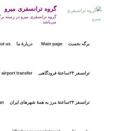
Ski
گروه ترانسفری میرو ro Travel Group
t
گروه ترانسفری میرو در زمینه برگ
conten
می‌باشد.
برگه نخست Main page
دربارۀ ما About us
ترانسفر ۲۴ساعتۀ فرودگاهی 24hour airport transfer
ترانسفر ۲۴ساعتۀ مرز به همۀ شهرهای ایران 24hour border transfer to all cities in Iran