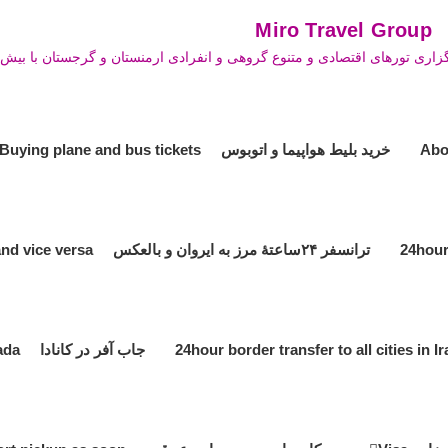
Mi
زاری تورهای اقتصادی و متنوع گروهی و انفرادی ارمنستان و گرجستان با بیش ا
خرید بلیط هواپیما و اتوبوس Buying plane and bus tickets
ترانسفر ۲۴ساعتۀ مرز به ایروان و بالعکس 24hour transfer the border to Yerevan and vice versa
جاب آفر در کانادا Job offer in Canada