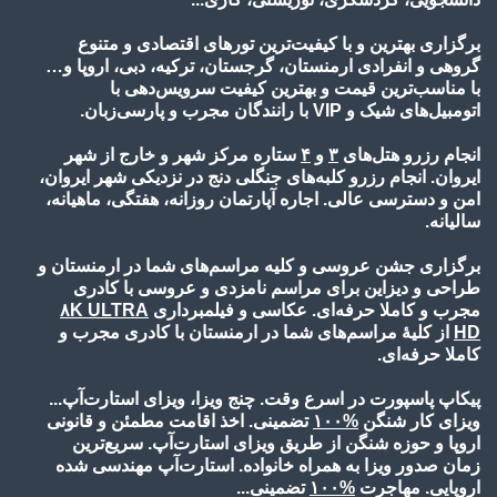
برگزاری بهترین و با کیفیت‌ترین تورهای اقتصادی و متنوع
گروهی و انفرادی ارمنستان، گرجستان، ترکیه، دبی، اروپا و…
با مناسب‌ترین قیمت و بهترین کیفیت سرویس‌دهی با
اتومبیل‌های شیک و VIP با رانندگان مجرب و پارسی‌زبان.
انجام رزرو هتل‌های
۳
و
۴
ستاره مرکز شهر و خارج از شهر
ایروان. انجام رزرو کلبه‌های جنگلی دنج در نزدیکی شهر ایروان،
امن و دسترسی عالی. اجاره آپارتمان روزانه، هفتگی، ماهیانه،
سالیانه.
برگزاری جشن عروسی و کلیه مراسم‌های شما در ارمنستان و
طراحی و دیزاین برای مراسم نامزدی و عروسی با کادری
مجرب و کاملا حرفه‌ای. عکاسی و فیلمبرداری
۸K ULTRA
HD
از کلیۀ مراسم‌های شما در ارمنستان با کادری مجرب و
کاملا حرفه‌ای.
پیکاپ پاسپورت در اسرع وقت. چنج ویزا، ویزای استارت‌آپ...
ویزای کار شنگن
%۱۰
۰
تضمینی. اخذ اقامت مطمئن و قانونی
اروپا و حوزه شنگن از طریق ویزای استارت‌آپ. سریع‌ترین
زمان صدور ویزا به همراه خانواده. استارت‌آپ مهندسی شده
اروپایی. مهاجرت
%۱۰
۰
تضمینی...