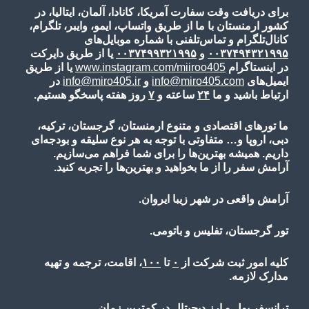
برای دریافت وقت سفارت آمریکا، کانادا، آلمان، ایتالیا، در
کشور ارمنستان با ما از طریق واتساپ، ایمو، وایبر، تلگرام،
کانال‌تلگرام و تماس‌تلفنی با شماره موبایل‌های
۰۰۳۷۴۹۴۳۲۱۹۹۵
و
۰۰۳۷۴۹۹۳۲۱۹۹۵
یا از طریق دایرکت
در اینستاگرام
www.instagram.com/miiroo405
یا از طریق
ایمیل‌های
info@miro405.com
و
info@miro405.ir
در
ارتباط باشید و ما
۲۴
ساعته و
۷
روز هفته پاسخگو هستیم.
ما تورهای اقتصادی و متنوع ارمنستان، گرجستان، ترکیه،
دبی، اروپا و… متفاوتی با توجه به هر نوع سلیقه و بودجه‌ای
داریم. همیشه بهترین‌ها را برای شما فراهم می‌سازیم.
آرامش سفر را از ما بخواهید و بهترین‌ها را تجربه کنید.
آرامش واقعی در شهر زیبا ایروان.
تور گرجستان، تفلیس و باتومی.
کلیه امور ثبت شرکت از
۰
تا
۱۰۰
، اقامت، ترجمه و تهیه
مدارک لازمه.
ترانسفر پول و ارز دیجیتال در کمترین زمان.