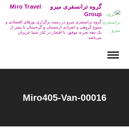
Ski
گروه ترانسفری میرو Miro Travel
t
Group
conten
گروه ترانسفری میرو در زمینه برگزاری تورهای اقتصادی و
متنوع گروهی و انفرادی ارمنستان و گرجستان با بیش از
یک دهه تجربه موفق، با افتخار در کنار شما عزیزان
می‌باشد.
Miro405-Van-00016